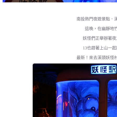
南投熱門夜遊景點．
這晚，在幽靜地
妖怪們正舉辦著夜
13也趕著上山一
最新！來去溪頭妖怪