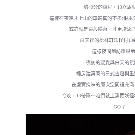
約40分的車程，13立馬
這樣在夜晚才上山的車輛真的不多(根本
或許就是這般隱蔽，才更增添
白天裡的松林町妖怪村13
這樣夜間到訪還是第
夜訪的感覺與白天的氛
樓房建築間的日式古燈與重
在虛實掩映的層次空間裡充滿
今晚，13帶隊～咱們就上溪頭妖
GO了！