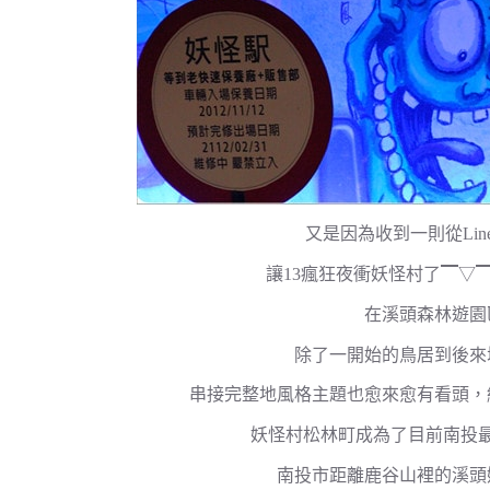
又是因為收到一則從Lin
讓13瘋狂夜衝妖怪村了▔▽▔a
在溪頭森林遊園
除了一開始的鳥居到後來
串接完整地風格主題也愈來愈有看頭，
妖怪村松林町成為了目前南投
南投市距離鹿谷山裡的溪頭