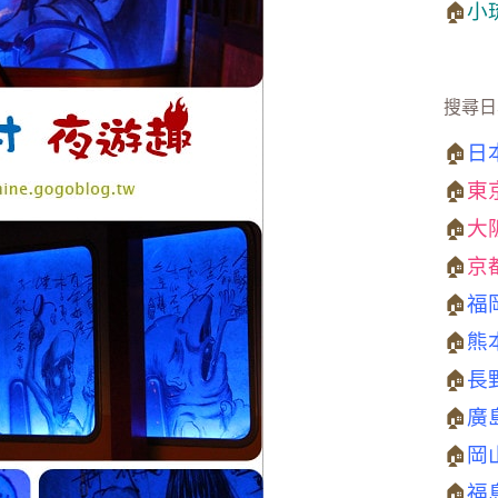
🏠
小
搜尋日
🏠
日
🏠
東
🏠
大
🏠
京
🏠
福
🏠
熊
🏠
長
🏠
廣
🏠
岡
🏠
福