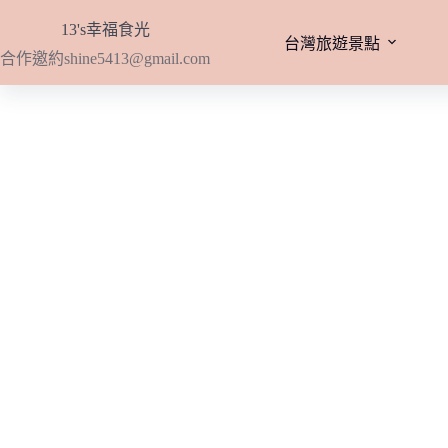
跳
13's幸福食光
至
台灣旅遊景點
合作邀約
shine5413@gmail.com
主
要
內
容