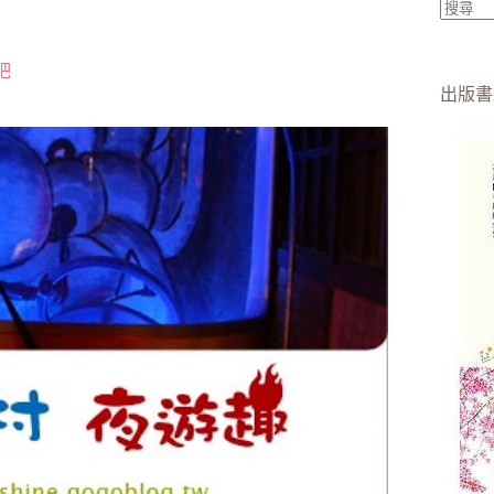
找
不
吧
到
出版書
符
合
條
件
的
結
果