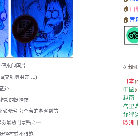
🏠
山
🏠
青
e傳來的照片
✈️出國
(交到壞朋友….)
日本
(
區外
中國
(
越南
增設的妖怪駛
峇里
紛紛吸引著全台的遊客到訪
菲律
歐洲
最夯最熱門景點之一
妖怪村並不很遠