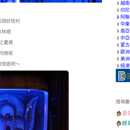
📱
越南
📱
印尼
📱
阿聯
溪頭妖怪村
📱
中東
📱
南亞
竹林裡
📱
中亞
之慶典
📱
蒙古
📱
歐洲
起同樂呢
📱
美洲
村夜遊吧～
📱
紐澳
搜尋離
🏠
澎
🏠
綠