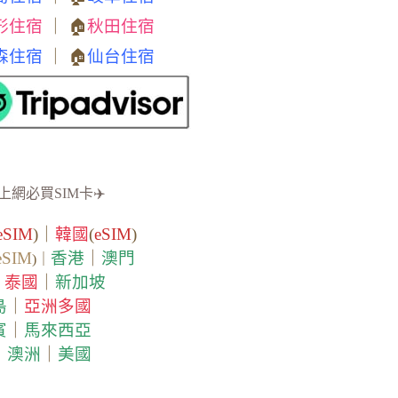
形住宿
｜ 🏠
秋田住宿
森住宿
｜ 🏠
仙台住宿
上網必買SIM卡✈️
eSIM
)｜
韓國
(
eSIM
)
eSIM
香港
｜
澳門
)｜
泰國
｜
新加坡
｜
島
｜
亞洲多國
賓
｜
馬來西亞
｜
澳洲
｜
美國