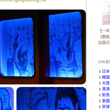
【一年
《邂逅
出版日：2
DJB全
📱
日本
📱
韓國
📱
大陸
📱
港澳
📱
新馬
📱
泰國
📱
菲律