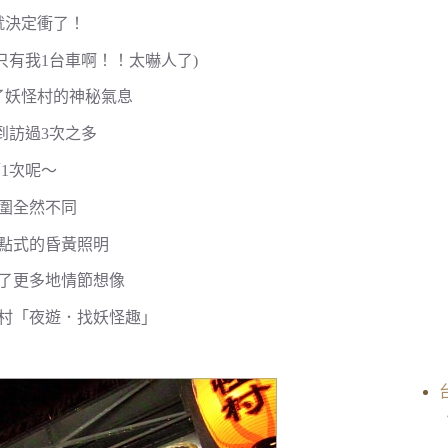
就決定衝了！
只有我1台車啊！！太嚇人了)
了妖怪村的神秘氣息
到訪過3次之多
1次呢～
圍全然不同
點式的昏黃照明
了更多地情節想像
怪村「夜遊．找妖怪趣」