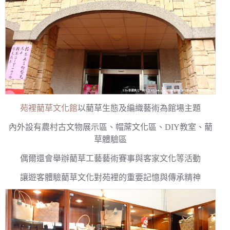
苑裡藺草文化館
以藺草生態及編織藝術為館場主題
內外設有農村古文物展示區、帽蓆文化區、DIY教室、藺
草體驗區
偶爾還會舉辦藺草工藝藝術賽事與客家文化等活動
讓遊客體驗藺草文化對苑裡的重要記憶與傳承精神