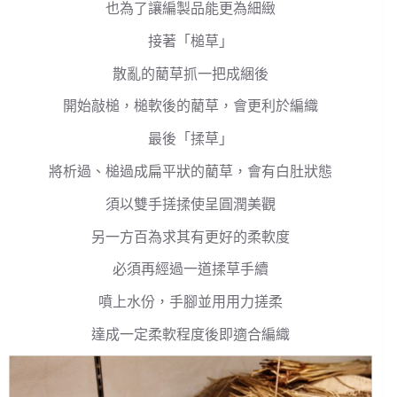
也為了讓編製品能更為細緻
接著「槌草」
散亂的藺草抓一把成綑後
開始敲槌，槌軟後的藺草，會更利於編織
最後「揉草」
將析過、槌過成扁平狀的藺草，會有白肚狀態
須以雙手搓揉使呈圓潤美觀
另一方百為求其有更好的柔軟度
必須再經過一道揉草手續
噴上水份，手腳並用用力搓柔
達成一定柔軟程度後即適合編織