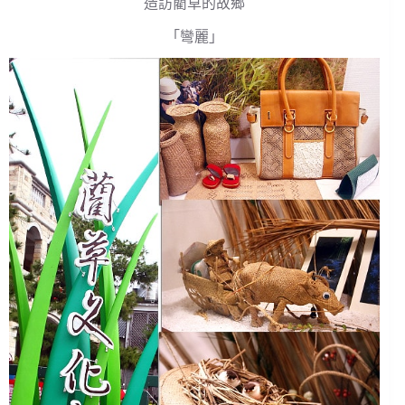
造訪藺草的故鄉
「彎麗」