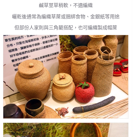
鹹草莖草稍軟，不適編織
曬乾後通常為編織草蓆或捆綁食物、金銀紙等用途
但部份人家則與三角藺搭配，也可編織製成帽蓆