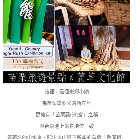
苑裡，是個米鄉小鎮
為苗栗重要米倉所在地
更擁有「苗栗穀(米)倉」之稱
與台東池上米倉地位一致
最著名的山水米，即火炎山腳下所產的有機「鴨間稻」