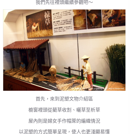
我們先往裡頭繼續參觀吧～
首先，來到泥塑文物介紹區
櫥窗裡頭從藺草收割、曬草至析草
屋內則是婦女手作帽蓆的編織情況
以泥塑的方式簡單呈現，使人也更淺顯易懂