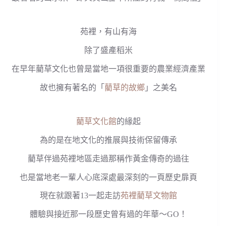
苑裡，有山有海
除了盛產稻米
在早年藺草文化也曾是當地一項很重要的農業經濟產業
故也擁有著名的「
藺草的故鄉
」之美名
藺草文化館
的緣起
為的是在地文化的推展與技術保留傳承
藺草伴過苑裡地區走過那稱作黃金傳奇的過往
也是當地老一輩人心底深處最深刻的一頁歷史扉頁
現在就跟著13一起走訪
苑裡藺草文物館
體驗與接近那一段歷史曾有過的年華～GO！