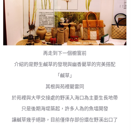
再走到下一個櫥窗前
介紹的是野生鹹草的發現與幽香藺草的完美搭配
「鹹草」
其根與苑裡藺雷同
於苑裡與大甲交接處的野溪入海口為主要生長地帶
只是後期海堤築起，許多人為的魚塭開發
讓鹹草幾乎絕跡，目前僅倖存部份還在野溪出口了