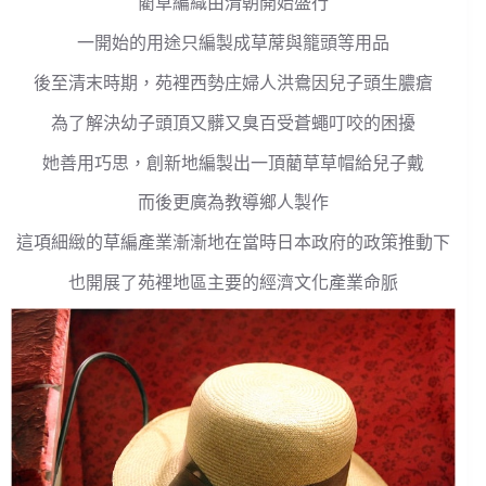
藺草編織由清朝開始盛行
一開始的用途只編製成草蓆與籠頭等用品
後至清末時期，苑裡西勢庄婦人洪鴦因兒子頭生膿瘡
為了解決幼子頭頂又髒又臭百受蒼蠅叮咬的困擾
她善用巧思，創新地編製出一頂藺草草帽給兒子戴
而後更廣為教導鄉人製作
這項細緻的草編產業漸漸地在當時日本政府的政策推動下
也開展了苑裡地區主要的經濟文化產業命脈