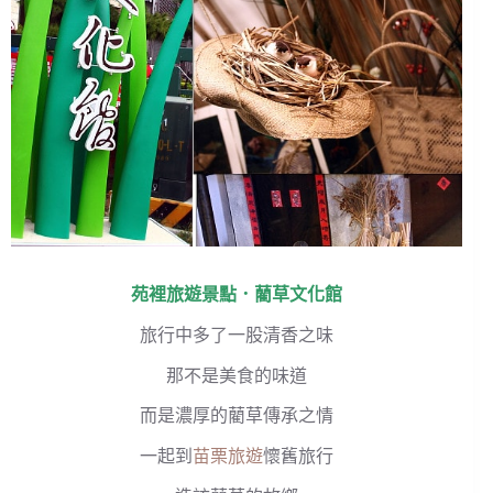
苑裡旅遊景點
．
藺草文化館
旅行中多了一股清香之味
那不是美食的味道
而是濃厚的藺草傳承之情
一起到
苗栗旅遊
懷舊旅行