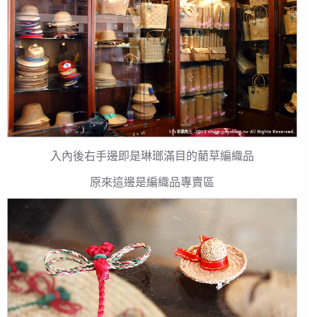
入內後右手邊即是琳瑯滿目的藺草編織品
原來這邊是編織品專賣區