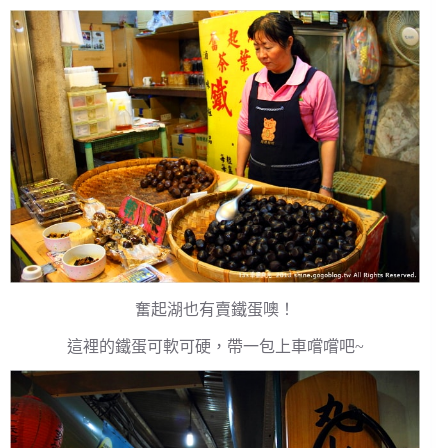
奮起湖也有賣鐵蛋噢！
這裡的鐵蛋可軟可硬，帶一包上車嚐嚐吧~