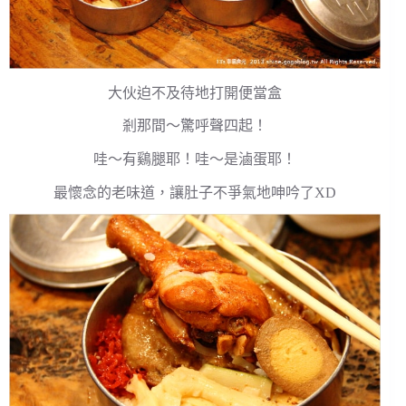
大伙迫不及待地打開便當盒
剎那間～驚呼聲四起！
哇～有鷄腿耶！哇～是滷蛋耶！
最懷念的老味道，讓肚子不爭氣地呻吟了XD