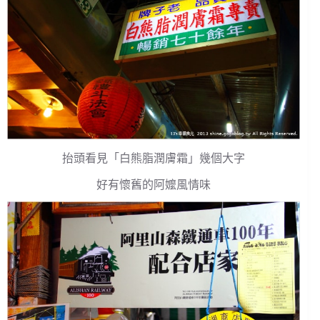
抬頭看見「白熊脂潤膚霜」幾個大字
好有懷舊的阿嬤風情味