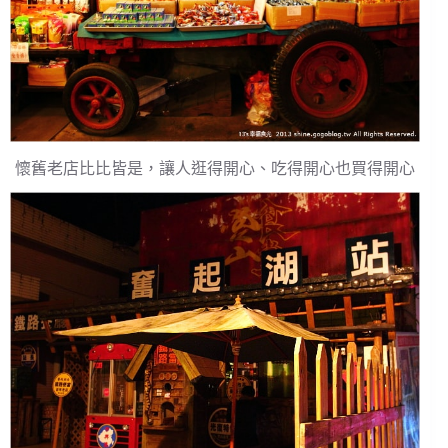
懷舊老店比比皆是，讓人逛得開心、吃得開心也買得開心