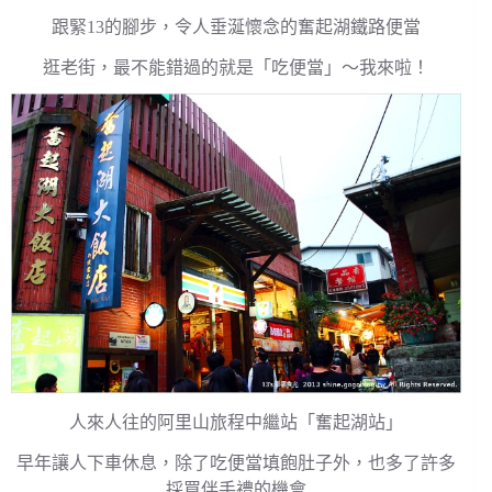
跟緊13的腳步，令人垂涎懷念的奮起湖鐵路便當
逛老街，最不能錯過的就是「吃便當」～我來啦！
人來人往的阿里山旅程中繼站「奮起湖站」
早年讓人下車休息，除了吃便當填飽肚子外，也多了許多
採買伴手禮的機會