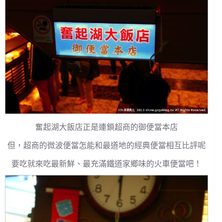
奮起湖大飯店正是連鎖超商的御便當本店
但，超商的微波便當怎能和最道地的經典便當相互比評呢
要吃就來吃最新鮮、最充滿鐵道家鄉味的火車便當吧！