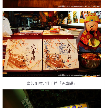
奮起湖限定伴手禮「火車餅」