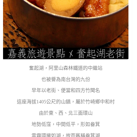
奮起湖，阿里山森林鐵道的中繼站
也被譽為南台灣的九份
早年以老街、便當和四方竹聞名
這座海拔1405公尺的山鎮，屬於竹崎鄉中和村
由於東、西、北三面環山
地勢低窪，中間低平，形如畚箕
雲霧環擁如湖，故而舊稱畚箕湖