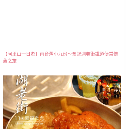
【阿里山一日遊】南台灣小九份～奮起湖老街鐵道便當懷
舊之旅