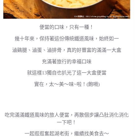
便當的口味，只有一種！
幾十年來，保持著這份傳統鐵道風味，始終如一
滷鷄腿、滷蛋、滷排骨，真的好豐富的滿滿一大盒
充滿著旅行的幸福口味
就這樣13獨自也扒光了這一大盒便當
實在，太～美～味~啦！(飽嗝)
吃完滿滿鐵道風味的旅人便當，再散個步讓凸肚消化消化
一下吧！
一起逛逛奮起湖老街，繼續找美食去～