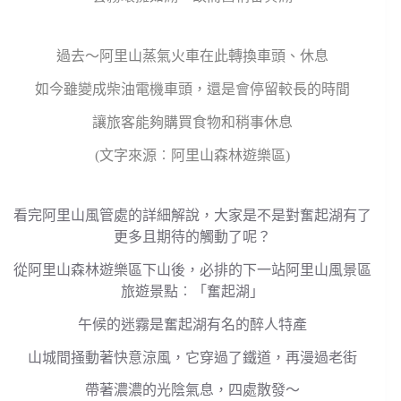
過去～阿里山蒸氣火車在此轉換車頭、休息
如今雖變成柴油電機車頭，還是會停留較長的時間
讓旅客能夠購買食物和稍事休息
(文字來源︰阿里山森林遊樂區)
看完阿里山風管處的詳細解說，大家是不是對奮起湖有了
更多且期待的觸動了呢？
從阿里山森林遊樂區下山後，必排的下一站阿里山風景區
旅遊景點︰「奮起湖」
午候的迷霧是奮起湖有名的醉人特產
山城間掻動著快意涼風，它穿過了鐵道，再漫過老街
帶著濃濃的光陰氣息，四處散發～