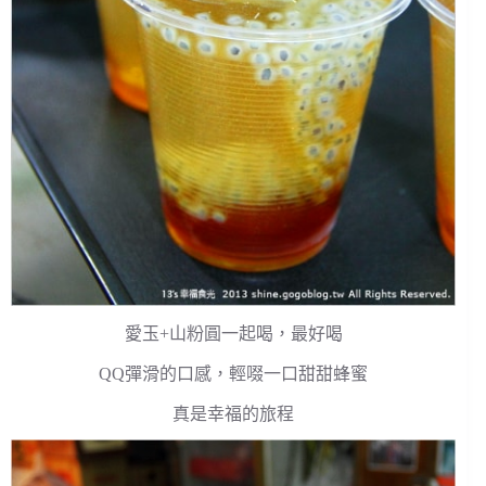
愛玉+山粉圓一起喝，最好喝
QQ彈滑的口感，輕啜一口甜甜蜂蜜
真是幸福的旅程