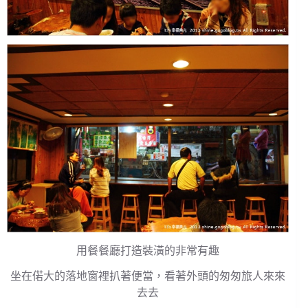
用餐餐廳打造裝潢的非常有趣
坐在偌大的落地窗裡扒著便當，看著外頭的匆匆旅人來來
去去