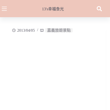
跳
至
13's幸福食光
主
要
內
2013/04/05
嘉義旅遊景點
容