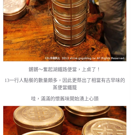
鏘鏘～奮起湖鐵路便當，上桌了！
13一行人點餐的數量頗多，因此更祭出了相當有古早味的
蒸便當鐵籠
哇，滿滿的懷舊味開始湧上心頭