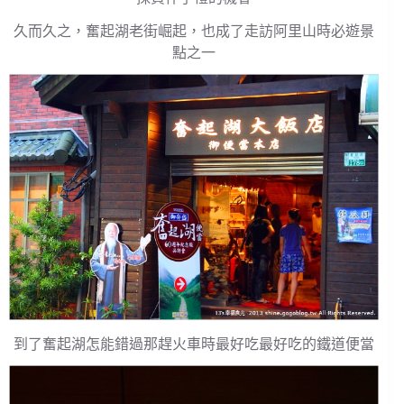
久而久之，奮起湖老街崛起，也成了走訪阿里山時必遊景
點之一
到了奮起湖怎能錯過那趕火車時最好吃最好吃的鐵道便當