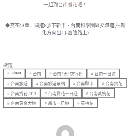
一起到
台南賞花
吧！
◆賞花位置︰國道8號下新市、台南科學園區交流道(往新
化方向出口-富強路上)
標籤
#
tainan
#
台南
#
台南2天1夜行程
#
台南一日遊
#
台南旅遊
#
台南旅遊景點
#
台南縣市
#
台南賞花
#
台南賞花2013
#
台南賞花一日遊
#
台南黃槐花
#
台南黃金大道
#
新市一日遊
#
黃槐花