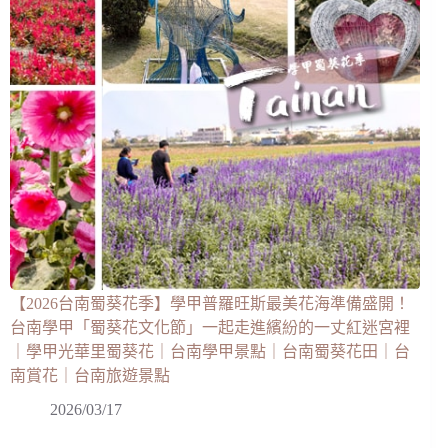
【2026台南蜀葵花季】學甲普羅旺斯最美花海準備盛開！
台南學甲「蜀葵花文化節」一起走進繽紛的一丈紅迷宮裡
｜學甲光華里蜀葵花｜台南學甲景點｜台南蜀葵花田｜台
南賞花｜台南旅遊景點
2026/03/17