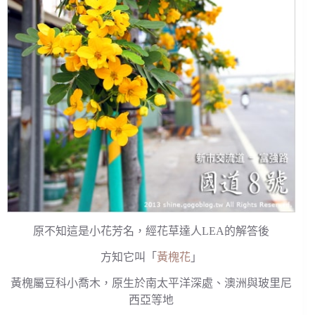
原不知這是小花芳名，經花草達人LEA的解答後
方知它叫「
黃槐花
」
黃槐屬豆科小喬木，原生於南太平洋深處、澳洲與玻里尼
西亞等地