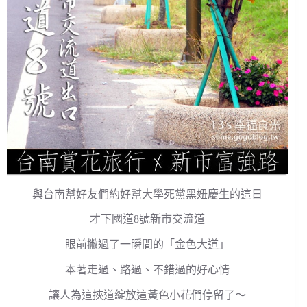
與台南幫好友們約好幫大學死黨黑妞慶生的這日
才下國道8號新市交流道
眼前撇過了一瞬間的「金色大道」
本著走過、路過、不錯過的好心情
讓人為這挾道綻放這黃色小花們停留了～