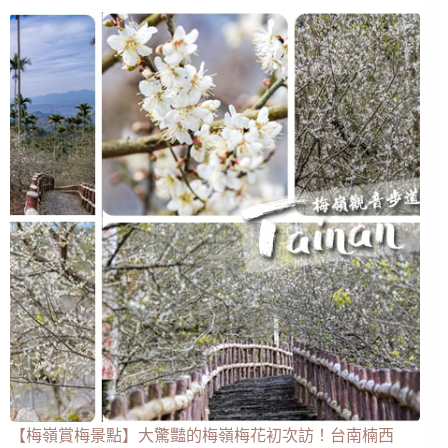
【梅嶺賞梅景點】大驚豔的梅嶺梅花初次訪！台南楠西