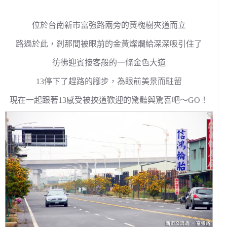
位於台南新市富強路兩旁的黃槐樹夾道而立
路過於此，剎那間被眼前的金黃燦爛給深深吸引住了
彷彿迎賓接客般的一條金色大道
13停下了趕路的腳步，為眼前美景而駐留
現在一起跟著13感受被挾道歡迎的驚豔與驚喜吧～GO！