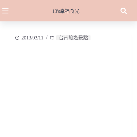
跳
至
13's幸福食光
主
要
內
2013/03/11
台南旅遊景點
容