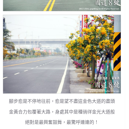
腳步愈是不停地往前，愈是望不盡這金色大道的盡頭
金黃合力包覆著大路，身處其中是種徜徉金光大道般
絕對是最興奮鼓舞，最驚呼連連的！