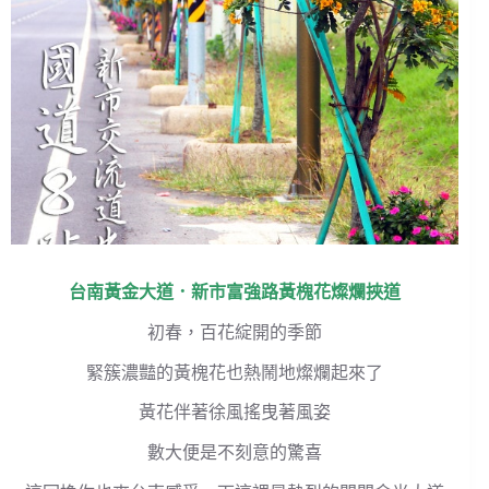
台南黃金大道
．新市富強路
黃槐花
燦爛挾道
初春，百花綻開的季節
緊簇濃豔的黃槐花也熱鬧地燦爛起來了
黃花伴著徐風搖曳著風姿
數大便是不刻意的驚喜