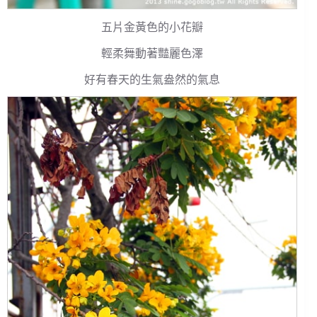
五片金黃色的小花瓣
輕柔舞動著豔麗色澤
好有春天的生氣盎然的氣息