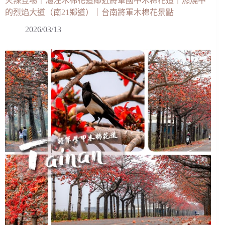
火辣登場｜漚汪木棉花道鄰近將軍國中木棉花道｜燃燒中
的烈焰大道（南21鄉道）｜台南將軍木棉花景點
2026/03/13