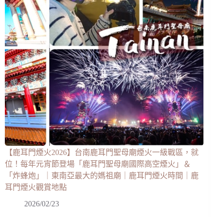
【鹿耳門煙火2026】台南鹿耳門聖母廟煙火一級戰區，就
位！每年元宵節登場「鹿耳門聖母廟國際高空煙火」＆
「炸蜂炮」｜東南亞最大的媽祖廟｜鹿耳門煙火時間｜鹿
耳門煙火觀賞地點
2026/02/23