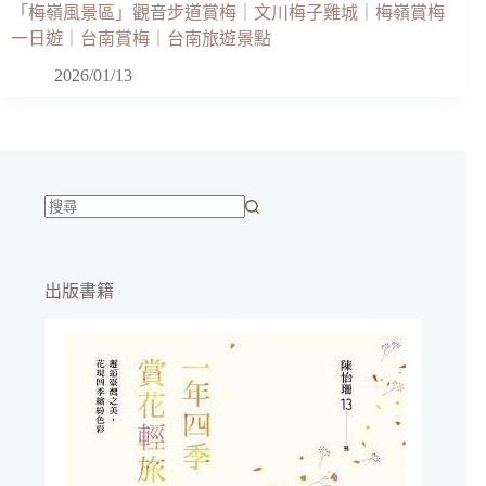
「梅嶺風景區」觀音步道賞梅｜文川梅子雞城｜梅嶺賞梅
一日遊｜台南賞梅｜台南旅遊景點
2026/01/13
找
不
到
出版書籍
符
合
條
件
的
結
果