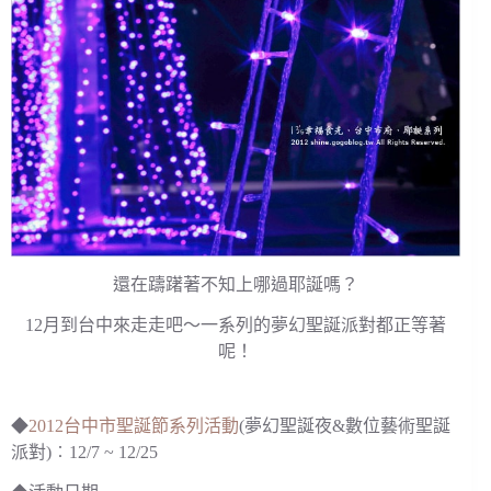
還在躊躇著不知上哪過耶誕嗎？
12月到台中來走走吧～一系列的夢幻聖誕派對都正等著
呢！
◆
2012台中市聖誕節系列活動
(夢幻聖誕夜&數位藝術聖誕
派對)︰12/7 ~ 12/25