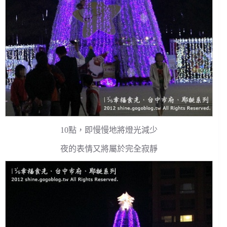
10點，即慢慢地將燈光減少
夜的表情又將屬於完全寂靜