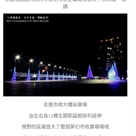
調
走進市政大樓前廣場
由左右各12棵主題耶誕樹排列延伸
視野的延展放大了整個夢幻市政廣場場域