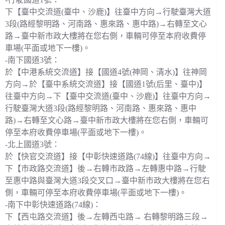
下【臺中交流道(臺中、沙鹿)】往臺中方向→行駛臺灣大道
3段(路經黎明路、河南路、惠來路、惠中路)→右轉至文心
路→臺中新市政大樓將在您右側，車輛可停至本府收費停
車場(平面或地下一樓)。
-南下國道3號：
於【中港系統交流道】接【國道4號(神岡、清水)】往神岡
方向→於【臺中系統交流道】接【國道1號(后里、臺中)】
往臺中方向→下【臺中交流道(臺中、沙鹿)】往臺中方向→
行駛臺灣大道3段(路經黎明路、河南路、惠來路、惠中
路)→右轉至文心路→臺中新市政大樓將在您右側，車輛可
停至本府收費停車場(平面或地下一樓)。
-北上國道3號：
於【快官交流道】接【中彰快速道路(74線)】往臺中方向→
下【市政路交流道】後→右轉市政路→左轉惠中路→行駛
至惠中路與臺灣大道3段交叉口→臺中新市政大樓將在您右
側，車輛可停至本府收費停車場(平面或地下一樓)。
-南下中彰快速道路(74線)：
下【西屯路交流道】後→左轉西屯路→ 右轉黎明路三段→