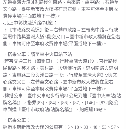
左轉臺灣大道3段(路經河南路、惠來路、惠中路)→右轉至
文心路→臺中新市政大樓將在您右側，車輛可停至本府收
費停車場(平面或地下一樓)。
-北上中彰快速道路(74線)：
下【市政路交流道】後→右轉市政路→左轉惠中路→行駛
至惠中路與臺灣大道3段交叉口→臺中新市政大樓將在您右
側，車輛可停至本府收費停車場(平面或地下一樓)。
．搭乘火車：請至臺中火車站下站
-若有交通工具（如租車）：行駛臺灣大道1段→直行路經
民權路、英才路、美村路一段與健行路、忠明南路與忠明
路、東興路三段與漢口路一段)→行駛至臺灣大道3段與文
心路交叉口→左轉至文心路→臺中新市政大樓將在您右
側，車輛可停至本府收費停車場(平面或地下一樓)。
-轉搭公車：臺中火車站步行約81公尺到達『臺中火車站(站
牌名稱)』，搭乘[83]、[84]、[86]、[87]、[146]、[832]路公
車到達『臺中市政府站(站牌名稱)』，約經過16站。
．搭乘公車：
經過本府新市政大樓的公車有：5、18、33、48、53、57、