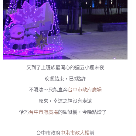
又到了上班族最開心的週五小週末夜
晚餐結束，已9點許
不囉嗦～只能直奔
台中市政府廣場
原來，幸運之神沒有走遠
恰巧
台中市府廣場
的聖誕樹，今晚點燈了！
台中市政府
中港市政大樓
前