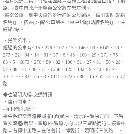
-若有交通工具：行經建國路→右轉民權路(經自由路、市府
路)→臺中市政府州廳辦公室將在您左側。
-轉搭公車：臺中火車站步行約84公尺到達「綠川東站(站牌
名稱)」，搭乘[27]路公車到達「臺中州廳(站牌名稱)」，共
經過2站。
．搭乘公車：
經過的公車有:115、276、107、15、146、99、6142、30、
277、22、84、14、61、37、6、45、100、29、271、75、
83、5、6873、270、59、82、106、51、27、81、50、26、
57、88、41、48、71、6258、125、132、9、40、87、
101、70、832、6163、6115、6225、86、16、55、8、6147
路
◆往陽明大樓-交通資訊
．自行開車：
-南下國道1號：
臺中系統交流道接國道4號(豐原、清水)往豐原方向→下后
豐交流道(后里、豐原)往豐原方向→沿三豐路而行→接豐中
路→右轉中正路→在信義街、博愛街、陽明街三叉路口，