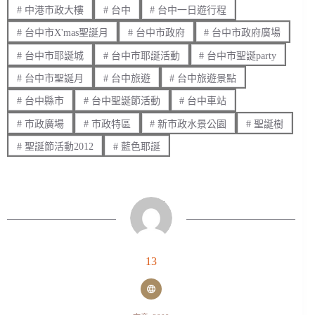
#
中港市政大樓
#
台中
#
台中一日遊行程
#
台中市X'mas聖誕月
#
台中市政府
#
台中市政府廣場
#
台中市耶誕城
#
台中市耶誕活動
#
台中市聖誕party
#
台中市聖誕月
#
台中旅遊
#
台中旅遊景點
#
台中縣市
#
台中聖誕節活動
#
台中車站
#
市政廣場
#
市政特區
#
新市政水景公園
#
聖誕樹
#
聖誕節活動2012
#
藍色耶誕
13