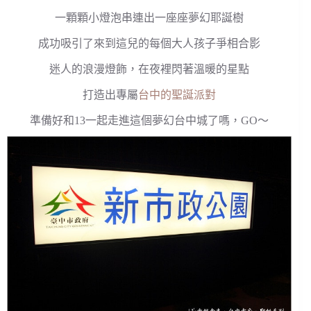
一顆顆小燈泡串連出一座座夢幻耶誕樹
成功吸引了來到這兒的每個大人孩子爭相合影
迷人的浪漫燈飾，在夜裡閃著溫暖的星點
打造出專屬
台中的聖誕派對
準備好和13一起走進這個夢幻台中城了嗎，GO～