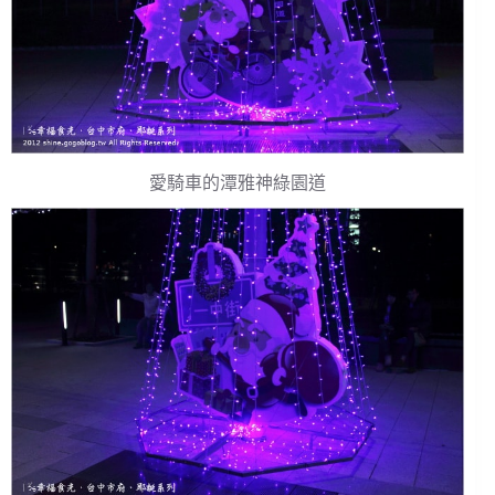
愛騎車的潭雅神綠園道