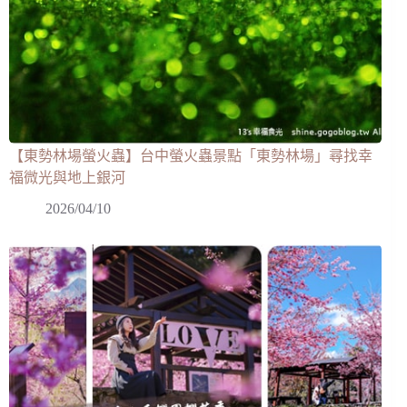
【東勢林場螢火蟲】台中螢火蟲景點「東勢林場」尋找幸
福微光與地上銀河
2026/04/10