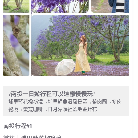
?
南投一日遊行程可以這樣慢慢玩
?
埔里藍花楹祕境→埔里鯉魚潭風景區→菊肉圓→多肉
祕境→蠻荒咖啡→日月潭頭社盆地金針花
南投行程#1