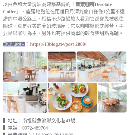
以白色和大量清玻為建築基調的「
蠻荒咖啡Desolate
Coffee
」，座落地點位在距離日月潭九龍口僅僅1公里不遠
處的中潭公路上，相信不少路過旅人看到它都會先被吸住
眼球，真是好美的夢幻玻璃屋；它以咖啡廳形式經營，主
要是以咖啡為主，另外也有提供簡單的輕食與甜點為輔。
■連結文章
︰
https://13blog.tw/post-2080/
▍地址︰南投縣魚池鄉文化巷41號
▍電話︰0972-489704