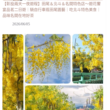
【彰投兩天一夜遊程】田尾＆北斗＆名間特色店～遊花饗
宴品茗二日遊｜騎自行車逛田尾園藝｜吃北斗特色美食｜
品味名間在地好茶
2026/06/05