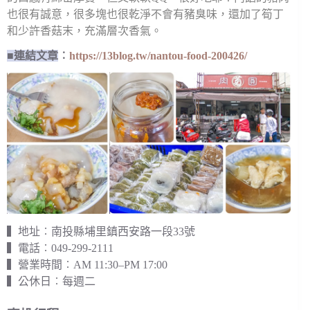
也很有誠意，很多塊也很乾淨不會有豬臭味，還加了筍丁
和少許香菇末，充滿層次香氣。
■連結文章
︰
https://13blog.tw/nantou-food-200426/
▍地址︰南投縣埔里鎮西安路一段33號
▍電話︰049-299-2111
▍營業時間︰AM 11:30–PM 17:00
▍公休日︰每週二