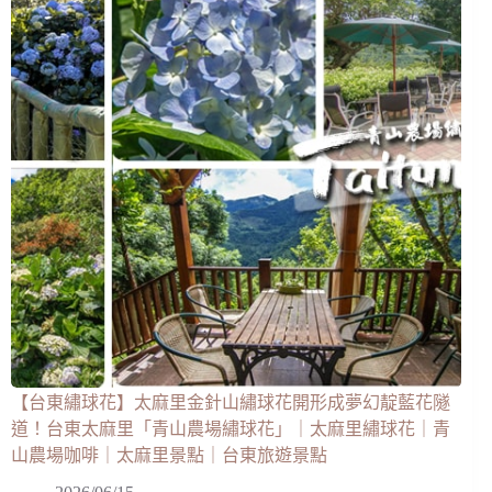
【台東繡球花】太麻里金針山繡球花開形成夢幻靛藍花隧
道！台東太麻里「青山農場繡球花」｜太麻里繡球花｜青
山農場咖啡｜太麻里景點｜台東旅遊景點