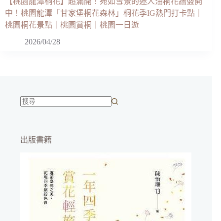
【桃園龍潭桐花】超滿開！宛如雪景的迷人油桐花牆盛開
中！桃園龍潭「甘家堡桐花森林」桐花季IG熱門打卡點｜
桃園桐花景點｜桃園賞桐｜桃園一日遊
2026/04/28
找
不
到
出版書籍
符
合
條
件
的
結
果