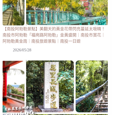
【南投阿勃勒景點】美翻天的黃金花帶閃亮蔓延太吸睛！
南投市阿勃勒「福崗路阿勃勒」金黃盛開｜南投市賞花｜
阿勃勒黃金雨｜南投旅遊景點｜南投一日遊
2026/05/28