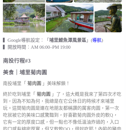
▍Google導航設定︰「
埔里鯉魚潭風景區
」(
導航
)
▍開放時間︰AM 06:00–PM 19:00
南投行程#3
美食｜埔里菊肉圓
南投埔里「
菊肉圓
」美味解鎖！
終於吃到埔里「
菊肉圓
」了，這大概是我來了第四次才吃
到，因為不知為何，我總是在它公休日的時候才來埔里
玩。這間菊肉圓是連在地朋友都稱讚的厲害肉圓，第一次
吃就被它的美味口感驚豔到，好喜歡菊肉圓外皮的軟Q，
它有一定的厚度口感，但一點也不像低溫油炸過的，入口
的口感有綿密厚實，但又軟軟QQ，很好吃耶！內餡的豬肉