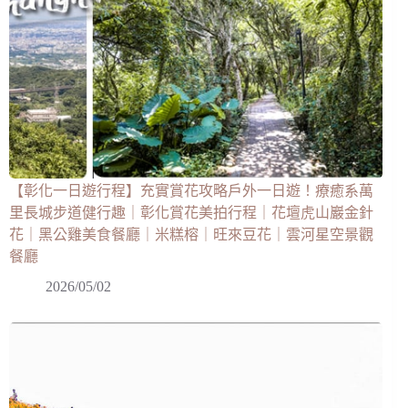
【彰化一日遊行程】充實賞花攻略戶外一日遊！療癒系萬
里長城步道健行趣｜彰化賞花美拍行程｜花壇虎山巖金針
花｜黑公雞美食餐廳｜米糕榕｜旺來豆花｜雲河星空景觀
餐廳
2026/05/02