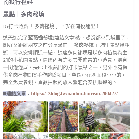
南投行程#4
景點｜多肉秘境
IG打卡熱點「
多肉祕境
」，就在南投埔里！
這天追完了
藍花楹祕境
(
連結文章
)後，想說都來到埔里了，
剛好又距離朋友之前分享過的「
多肉祕境
」埔里景點挺相
近，可以安排順道一遊。這座多肉祕境是以多肉植物為主
題的小花園景點，園區內有許多美麗佈置的小造景，還有
一間泡泡屋，是IG上很熱門的打卡景點之一，另外也有提
供多肉植物DIY手作體驗項目，整區小花園面積小小的，
完全免費參觀，喜歡拍照的旅人蠻適合安排順遊的。
■連結文章
︰
https://13blog.tw/nantou-tourism-200427/