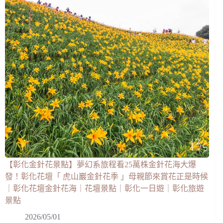
【彰化金針花景點】夢幻系旅程看25萬株金針花海大爆
發！彰化花壇「 虎山巖金針花季 」母親節來賞花正是時候
｜彰化花壇金針花海｜花壇景點｜彰化一日遊｜彰化旅遊
景點
2026/05/01