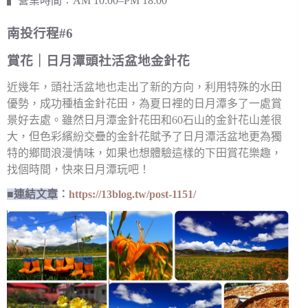
▍營業時間︰AM 10:00–PM 18:00
南投行程#6
賞花｜日月潭頭社活盆地金針花
近幾年，頭社活盆地也走出了新的方向，利用特殊的水田
優勢，成功種植金針花田，為夏日裡的日月潭多了一處賞
景好去處。雖然日月潭金針花田和60石山的金針花山差很
大，但色彩繽紛交疊的金針花賦予了日月潭活盆地更為獨
特的鄉間浪漫情味，如果也想體驗這樣的下田賞花樂趣，
找個時間，快來日月潭玩吧！
■連結文章
︰
https://13blog.tw/post-1151/