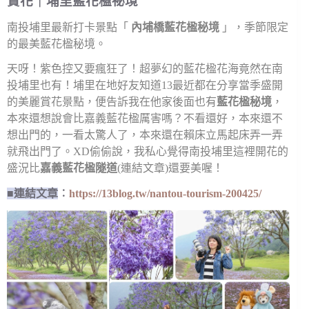
賞花｜埔里藍花楹祕境
南投埔里最新打卡景點「
內埔橋藍花楹秘境
」，季節限定
的最美藍花楹秘境。
天呀！紫色控又要瘋狂了！超夢幻的藍花楹花海竟然在南
投埔里也有！埔里在地好友知道13最近都在分享當季盛開
的美麗賞花景點，便告訴我在他家後面也有
藍花楹秘境
，
本來還想說會比嘉義藍花楹厲害嗎？不看還好，本來還不
想出門的，一看太驚人了，本來還在賴床立馬起床弄一弄
就飛出門了。XD偷偷說，我私心覺得南投埔里這裡開花的
盛況比
嘉義藍花楹隧道
(
連結文章
)還要美喔！
■連結文章
︰
https://13blog.tw/nantou-tourism-200425/