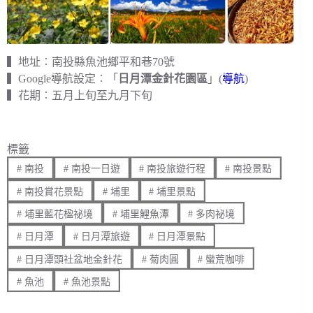
▍地址︰南投縣魚池鄉平和巷70號
▍Google導航設定︰「
日月潭金針花園區
」(
導航
)
▍花期︰五月上旬至九月下旬
標籤
#
南投
#
南投一日遊
#
南投旅遊行程
#
南投景點
#
南投賞花景點
#
埔里
#
埔里景點
#
埔里藍花楹祕境
#
埔里鯉魚潭
#
多肉祕境
#
日月潭
#
日月潭旅遊
#
日月潭景點
#
日月潭頭社盆地金針花
#
菊肉圓
#
蠻荒咖啡
#
魚池
#
魚池景點