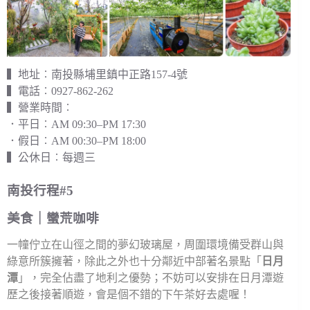
▍地址︰南投縣埔里鎮中正路157-4號
▍電話︰0927-862-262
▍營業時間︰
．平日︰AM 09:30–PM 17:30
．假日︰AM 00:30–PM 18:00
▍公休日︰每週三
南投行程#5
美食｜蠻荒咖啡
一幢佇立在山徑之間的夢幻玻璃屋，周圍環境備受群山與
綠意所簇擁著，除此之外也十分鄰近中部著名景點「
日月
潭
」，完全佔盡了地利之優勢；不妨可以安排在日月潭遊
歷之後接著順遊，會是個不錯的下午茶好去處喔！