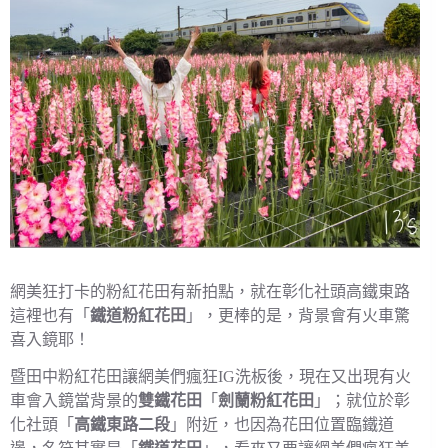
網美狂打卡的粉紅花田有新拍點，就在彰化社頭高鐵東路
這裡也有「
鐵道粉紅花田
」，更棒的是，背景會有火車驚
喜入鏡耶！
暨田中粉紅花田讓網美們瘋狂IG洗板後，現在又出現有火
車會入鏡當背景的
雙鐵花田
「
劍蘭粉紅花田
」；就位於彰
化社頭「
高鐵東路二段
」附近，也因為花田位置臨鐵道