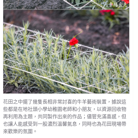
花田之中擺了幾隻長相非常討喜的牛羊藝術裝置，據說這
些都是在地社頭小學幼稚園老師和小朋友，以資源回收物
再利用為主題，共同製作出來的作品；儘管充滿喜感，但
也讓人能感受到一股濃烈溫馨氣息，同時也為花田現場帶
來歡樂的氛圍。