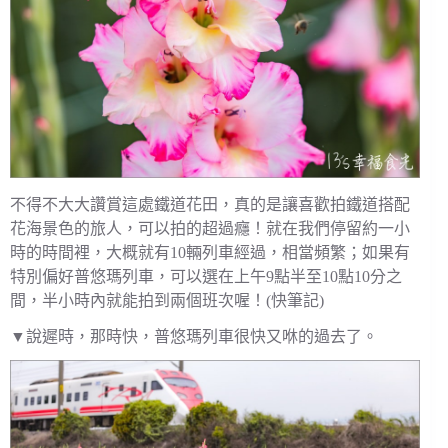
不得不大大讚賞這處鐵道花田，真的是讓喜歡拍鐵道搭配
花海景色的旅人，可以拍的超過癮！就在我們停留約一小
時的時間裡，大概就有10輛列車經過，相當頻繁；如果有
特別偏好普悠瑪列車，可以選在上午9點半至10點10分之
間，半小時內就能拍到兩個班次喔！(快筆記)
▼說遲時，那時快，普悠瑪列車很快又咻的過去了。