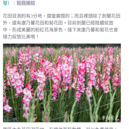
發）
︰
點我連結
花田目測約有3分地，還蠻廣闊的；而且裡頭除了劍蘭花田
外，還有康乃馨花田和菊花田。目前劍蘭已經陸續綻放
中，形成美麗的粉紅花海景色，接下來康乃馨和菊花也會
接力綻放比美唷！