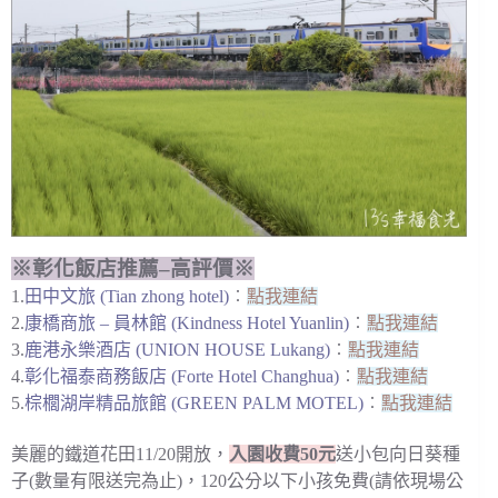
※彰化飯店推薦–高評價※
1.
田中文旅 (Tian zhong hotel)
︰
點我連結
2.
康橋商旅 – 員林館 (Kindness Hotel Yuanlin)
︰
點我連結
3.
鹿港永樂酒店 (UNION HOUSE Lukang)
︰
點我連結
4.
彰化福泰商務飯店 (Forte Hotel Changhua)
︰
點我連結
5.
棕櫚湖岸精品旅館 (GREEN PALM MOTEL)
︰
點我連結
美麗的鐵道花田11/20開放，
入園收費50元
送小包向日葵種
子(數量有限送完為止)，120公分以下小孩免費(請依現場公