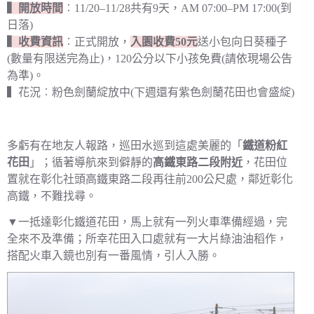
▍開放時間
︰11/20–11/28共有9天，AM 07:00–PM 17:00(到
日落)
▍收費資訊
︰正式開放，
入園收費50元
送小包向日葵種子
(數量有限送完為止)，120公分以下小孩免費(請依現場公告
為準)。
▍花況︰粉色劍蘭綻放中(下週還有紫色劍蘭花田也會盛綻)
多虧有在地友人報路，巡田水巡到這處美麗的「
鐵道粉紅
花田
」；循著導航來到僻靜的
高鐵東路二段附近
，花田位
置就在彰化社頭高鐵東路二段再往前200公尺處，鄰近彰化
高鐵，不難找尋。
▼一抵達彰化鐵道花田，馬上就有一列火車準備經過，完
全來不及準備；所幸花田入口處就有一大片綠油油稻作，
搭配火車入鏡也別有一番風情，引人入勝。