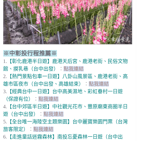
※中彰投行程推薦※
1.
【彰化鹿港半日遊】鹿港天后宮、鹿港老街、民俗文物
館、摸乳巷（台中出發）
︰
點我連結
2.
【熱門景點包車一日遊】八卦山風景區、鹿港老街、高
雄市區夜市（台中出發、高雄結束）
︰
點我連結
3.
【經典台中一日遊】台中高美濕地、彩虹眷村一日遊
（保證有位）
︰
點我連結
4.
【台中郊區半日遊】中社觀光花市、豐原廟東商圈半日
遊（台中出發）
︰
點我連結
5.
【全台唯一海陸空主題樂園】台中麗寶樂園門票（台灣
旅客限定）
︰
點我連結
6.
【走進童話迷霧森林】南投忘憂森林一日遊（台中出