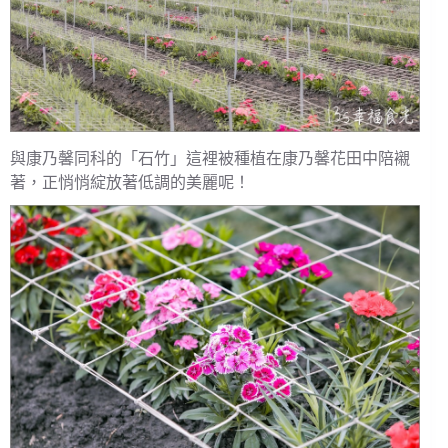
與康乃馨同科的「石竹」這裡被種植在康乃馨花田中陪襯
著，正悄悄綻放著低調的美麗呢！