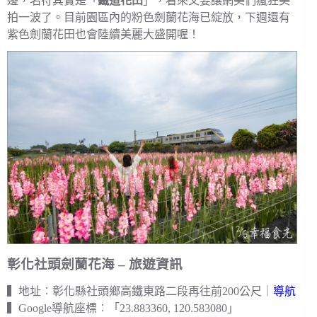
邊，名符其實是「
鐵道花田
」，看來又要讓網美們瘋狂美
拍一波了。目前園區內的粉色劍蘭花海已綻放，下週還有
紫色劍蘭花田也會陸續美麗大盛開喔！
彰化社頭劍蘭花海 – 旅遊資訊
▍地址︰彰化縣社頭鄉高鐵東路二段再往前200公尺｜
導航
▍Google導航座標︰「23.883360, 120.583080」