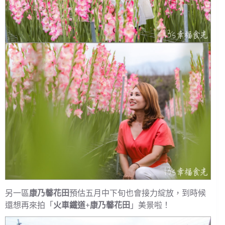
另一區
康乃馨花田
預估五月中下旬也會接力綻放，到時候
還想再來拍「
火車鐵道+康乃馨花田
」美景啦！