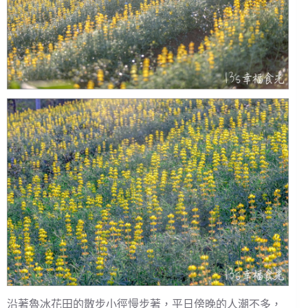
沿著魯冰花田的散步小徑慢步著，平日傍晚的人潮不多，