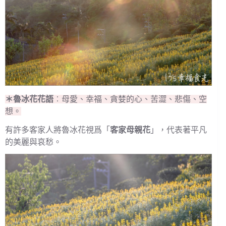
＊魯冰花花語
︰母愛、幸福、貪婪的心、苦澀、悲傷、空
想。
有許多客家人將魯冰花視爲「
客家母親花
」，代表著平凡
的美麗與哀愁。