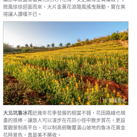
微風徐徐迎面而來，大片金黃花浪隨風搖曳舞動，實在美
得讓人讚嘆不已。
大北坑魯冰花
近幾年花季發展的相當不錯，花田路線也規
畫的很棒，讓旅人可以漫步在花田小徑中散步賞花，更設
置觀景制高平台，可以制高俯瞰覆滿山坡地的魯冰花黃金
花時景色，真是美不勝收。