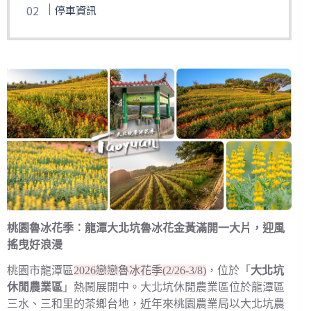
停車資訊
桃園魯冰花季︰龍潭大北坑魯冰花金黃滿開一大片，迎風
搖曳好浪漫
桃園市龍潭區
2026戀戀魯冰花季(2/26-3/8)
，位於「
大北坑
休閒農業區
」熱鬧展開中。大北坑休閒農業區位於龍潭區
三水、三和里的茶鄉台地，近年來桃園農業局以大北坑農