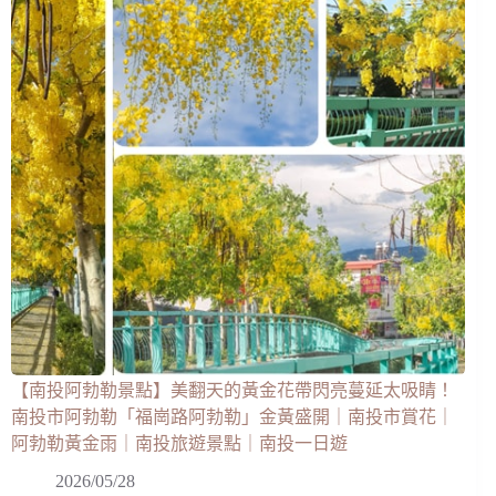
【南投阿勃勒景點】美翻天的黃金花帶閃亮蔓延太吸睛！
南投市阿勃勒「福崗路阿勃勒」金黃盛開｜南投市賞花｜
阿勃勒黃金雨｜南投旅遊景點｜南投一日遊
2026/05/28