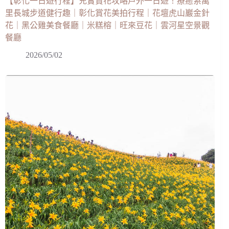
【彰化一日遊行程】充實賞花攻略戶外一日遊！療癒系萬
里長城步道健行趣｜彰化賞花美拍行程｜花壇虎山巖金針
花｜黑公雞美食餐廳｜米糕榕｜旺來豆花｜雲河星空景觀
餐廳
2026/05/02