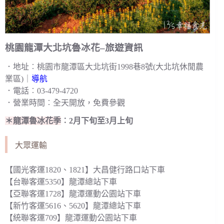
桃園龍潭大北坑魯冰花–旅遊資訊
．地址︰桃園市龍潭區大北坑街1998巷8號(大北坑休閒農
業區)｜
導航
．電話︰03-479-4720
．營業時間︰全天開放，免費參觀
＊龍潭魯冰花季
︰2月下旬至3月上旬
大眾運輸
【國光客運1820、1821】大昌健行路口站下車
【台聯客運5350】龍潭總站下車
【亞聯客運1728】龍潭運動公園站下車
【新竹客運5616、5620】龍潭總站下車
【統聯客運709】龍潭運動公園站下車