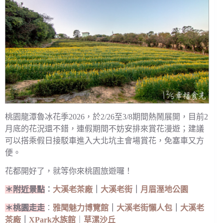
桃園龍潭魯冰花季2026，於2/26至3/8期間熱鬧展開，目前2
月底的花況還不錯，連假期間不妨安排來賞花漫遊；建議
可以搭乘假日接駁車進入大北坑主會場賞花，免塞車又方
便。
花都開好了，就等你來桃園旅遊囉！
＊附近景點
︰
大溪老茶廠
｜
大溪老街
｜
月眉溼地公園
＊桃園走走
︰
雅聞魅力博覽館
｜
大溪老街懶人包
｜
大溪老
茶廠
｜
XPark水族館
｜
草漯沙丘