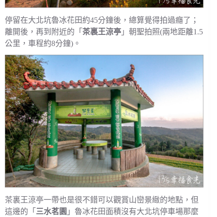
停留在大北坑魯冰花田約45分鐘後，總算覺得拍過癮了；
離開後，再到附近的「
茶裏王涼亭
」朝聖拍照(兩地距離1.5
公里，車程約8分鐘)。
茶裏王涼亭一帶也是很不錯可以觀賞山巒景緻的地點，但
這邊的「
三水茗園
」魯冰花田面積沒有大北坑停車場那麼