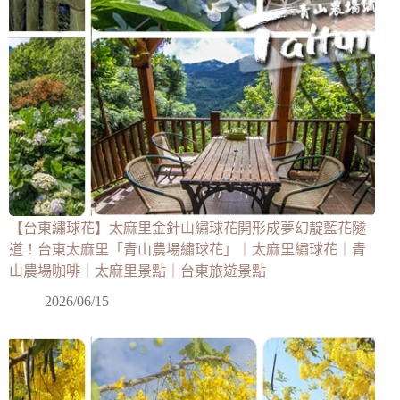
【台東繡球花】太麻里金針山繡球花開形成夢幻靛藍花隧
道！台東太麻里「青山農場繡球花」｜太麻里繡球花｜青
山農場咖啡｜太麻里景點｜台東旅遊景點
2026/06/15