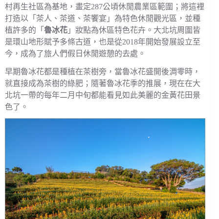
村再生社區為基地，畫定287公頃休閒農業區範圍；將這裡
打造以「茶人、茶道、茶饗宴」為特色休閒觀光區，並種
植許多的「
魯冰花
」妝點為休區特色花卉。大北坑周圍皆
是環山地形賦予多條古道，也是從2018年開始發展設立至
今，成為了旅人們假日休閒遊憩的去處。
早期魯冰花都是種植在茶樹旁，當魯冰花盛開後淍零時，
就直接成為茶樹的綠肥；隨著魯冰花季的推展，現在在大
北坑一帶的每年二月中旬都能看見如此美麗的金黃花田景
色了。