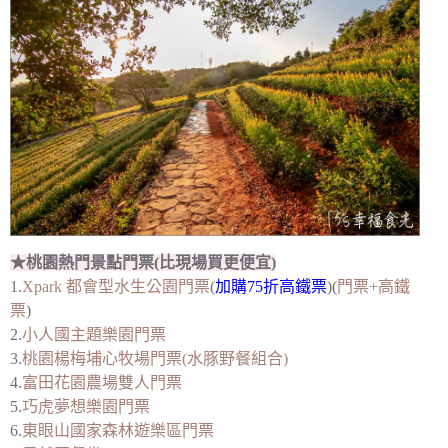
★桃園熱門景點門票(比現場買更便宜)
1.
Xpark 都會型水生公園門票
(
加購75折高鐵票
)(
門票+高鐵
票
)
2.
小人國主題樂園門票
3.
桃園楊梅埔心牧場門票(水豚野餐組合)
4.
富田花園農場雙人門票
5.
巧虎夢想樂園門票
6.
東眼山國家森林遊樂區門票