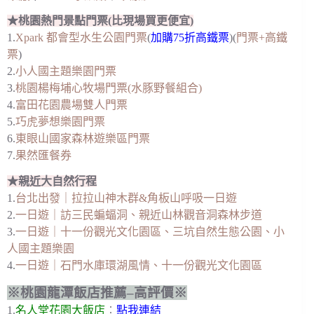
★桃園熱門景點門票(比現場買更便宜)
1.
Xpark 都會型水生公園門票
(
加購75折高鐵票
)(
門票+高鐵
票
)
2.
小人國主題樂園門票
3.
桃園楊梅埔心牧場門票(水豚野餐組合)
4.
富田花園農場雙人門票
5.
巧虎夢想樂園門票
6.
東眼山國家森林遊樂區門票
7.
果然匯餐券
★親近大自然行程
1.
台北出發｜拉拉山神木群&角板山呼吸一日遊
2.
一日遊｜訪三民蝙蝠洞、親近山林觀音洞森林步道
3.
一日遊｜十一份觀光文化園區、三坑自然生態公園、小
人國主題樂園
4.
一日遊｜石門水庫環湖風情、十一份觀光文化園區
※桃園龍潭飯店推薦–高評價※
1.
名人堂花園大飯店
︰
點我連結