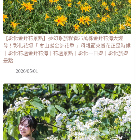
【彰化金針花景點】夢幻系旅程看25萬株金針花海大爆
發！彰化花壇「 虎山巖金針花季 」母親節來賞花正是時候
｜彰化花壇金針花海｜花壇景點｜彰化一日遊｜彰化旅遊
景點
2026/05/01