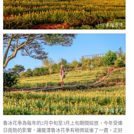
魯冰花季為每年的2月中旬至3月上旬期間綻放，今年受連
日雨勢的影響，讓龍潭魯冰花季有稍微延後了一週，正好