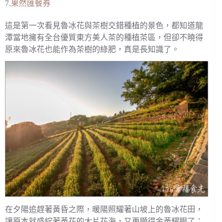
7.
果然匯餐券
這是第一次看見魯冰花與茶樹交錯種植的景色，都知道龍
潭當地擁有全台優質東方美人茶的種植茶區，但卻不曉得
原來魯冰花也能作為茶樹的綠肥，真是長知識了。
在夕陽追趕著黃昏之際，暖陽照耀著山坡上的魯冰花田，
讓原本就盛綻著黃花的大片花海，又更顯得金黃耀眼了；