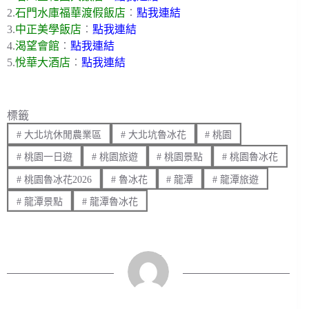
2.
石門水庫福華渡假飯店
︰
點我連結
3.
中正美學飯店
︰
點我連結
4.
渴望會館
︰
點我連結
5.
悅華大酒店
︰
點我連結
標籤
#
大北坑休閒農業區
#
大北坑魯冰花
#
桃園
#
桃園一日遊
#
桃園旅遊
#
桃園景點
#
桃園魯冰花
#
桃園魯冰花2026
#
魯冰花
#
龍潭
#
龍潭旅遊
#
龍潭景點
#
龍潭魯冰花