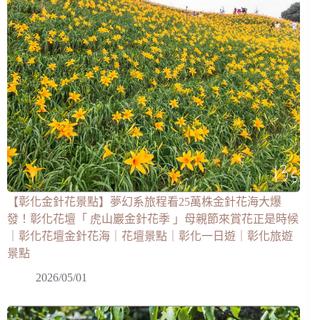
【彰化金針花景點】夢幻系旅程看25萬株金針花海大爆
發！彰化花壇「 虎山巖金針花季 」母親節來賞花正是時候
｜彰化花壇金針花海｜花壇景點｜彰化一日遊｜彰化旅遊
景點
2026/05/01