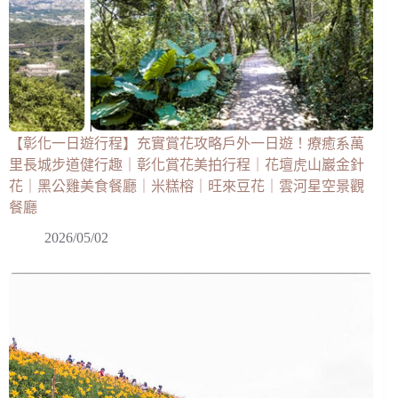
【彰化一日遊行程】充實賞花攻略戶外一日遊！療癒系萬
里長城步道健行趣｜彰化賞花美拍行程｜花壇虎山巖金針
花｜黑公雞美食餐廳｜米糕榕｜旺來豆花｜雲河星空景觀
餐廳
2026/05/02