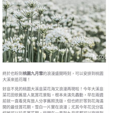
終於也盼到
桃園九月雪
的浪漫盛開時刻，可以安排到桃園
大溪來追花囉！
好韭不見的桃園大溪韭菜花海又浪漫再現啦！今年大溪韭
菜花田依舊是人氣賞花景點，根本未演先轟動，早在兩週
前就一直看見有旅人分享舊照洗版，但也終於等到花海滿
開的最佳賞花期，雪白一片實在浪漫；尤其今年花況分區