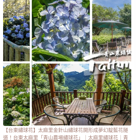
【台東繡球花】太麻里金針山繡球花開形成夢幻靛藍花隧
道！台東太麻里「青山農場繡球花」｜太麻里繡球花｜青