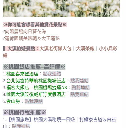
※你可能會想看其他賞花景點※
?
向陽農場向日葵花海
?
蓮荷園網美鞦韆＆大王蓮花
▍大溪旅遊景點︰
大溪老街懶人包
｜
大溪茶廠
｜
小小兵彩
繪
※桃園飯店推薦–高評價※
1.
桃園喜來登酒店
︰
點我連結
2.
台北諾富特華航桃園機場飯店
︰
點我連結
3.
福容大飯店 – 桃園機場捷運A8
︰
點我連結
4.
桃園大溪笠復威斯汀度假酒店
︰
點我連結
5.
雲山房
︰
點我連結
※桃園行程推薦※
1.
【桃園旅遊】桃園大溪秘境一日遊｜打鐵寮古道＆白石
山
︰
點我連結