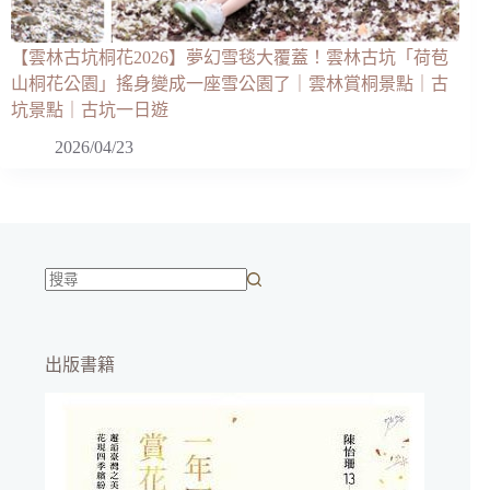
【雲林古坑桐花2026】夢幻雪毯大覆蓋！雲林古坑「荷苞
山桐花公園」搖身變成一座雪公園了｜雲林賞桐景點｜古
坑景點｜古坑一日遊
2026/04/23
找
不
到
出版書籍
符
合
條
件
的