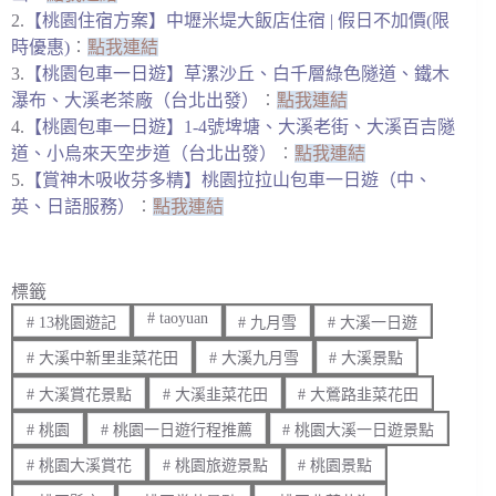
2.
【桃園住宿方案】中壢米堤大飯店住宿 | 假日不加價(限
時優惠)
︰
點我連結
3.
【桃園包車一日遊】草漯沙丘、白千層綠色隧道、鐵木
瀑布、大溪老茶廠（台北出發）
︰
點我連結
4.
【桃園包車一日遊】1-4號埤塘、大溪老街、大溪百吉隧
道、小烏來天空步道（台北出發）
︰
點我連結
5.
【賞神木吸收芬多精】桃園拉拉山包車一日遊（中、
英、日語服務）
︰
點我連結
標籤
#
taoyuan
#
13桃園遊記
#
九月雪
#
大溪一日遊
#
大溪中新里韭菜花田
#
大溪九月雪
#
大溪景點
#
大溪賞花景點
#
大溪韭菜花田
#
大鶯路韭菜花田
#
桃園
#
桃園一日遊行程推薦
#
桃園大溪一日遊景點
#
桃園大溪賞花
#
桃園旅遊景點
#
桃園景點