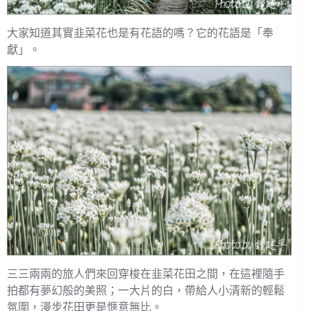
大家知道其實韭菜花也是有花語的嗎？它的花語是「奉
獻」。
三三兩兩的旅人們來回穿梭在韭菜花田之間，在這裡隨手
拍都有夢幻般的美照；一大片的白，帶給人小清新的輕鬆
氛圍，漫步花田更是愜意無比。