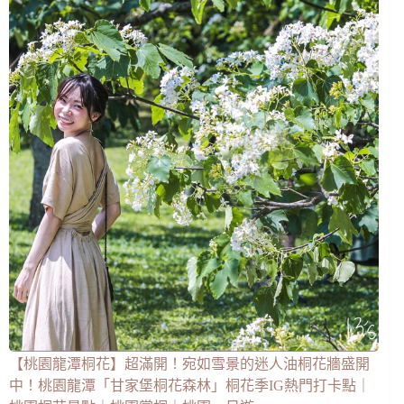
【桃園龍潭桐花】超滿開！宛如雪景的迷人油桐花牆盛開
中！桃園龍潭「甘家堡桐花森林」桐花季IG熱門打卡點｜