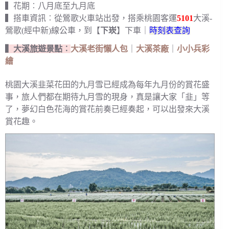
▍花期︰八月底至九月底
▍搭車資訊︰從鶯歌火車站出發，搭乘桃園客運
5101
大溪-
鶯歌(經中新)線公車，到【
下崁
】下車｜
時刻表查詢
▍大溪旅遊景點︰
大溪老街懶人包
｜
大溪茶廠
｜
小小兵彩
繪
桃園大溪韭菜花田的九月雪已經成為每年九月份的賞花盛
事，旅人們都在期待九月雪的現身，真是讓大家「韭」等
了，夢幻白色花海的賞花前奏已經奏起，可以出發來大溪
賞花趣。