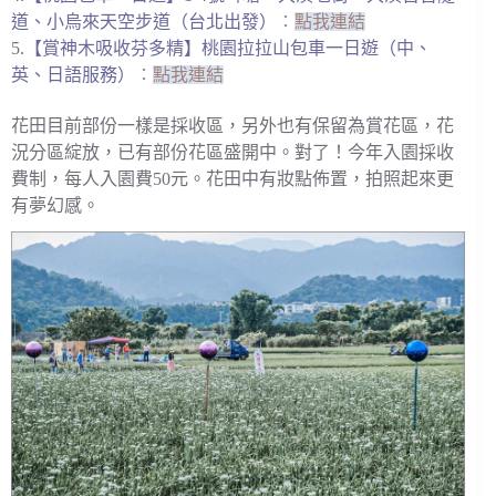
道、小烏來天空步道（台北出發）
︰
點我連結
5.
【賞神木吸收芬多精】桃園拉拉山包車一日遊（中、
英、日語服務）
︰
點我連結
花田目前部份一樣是採收區，另外也有保留為賞花區，花
況分區綻放，已有部份花區盛開中。對了！今年入園採收
費制，每人入園費50元。花田中有妝點佈置，拍照起來更
有夢幻感。