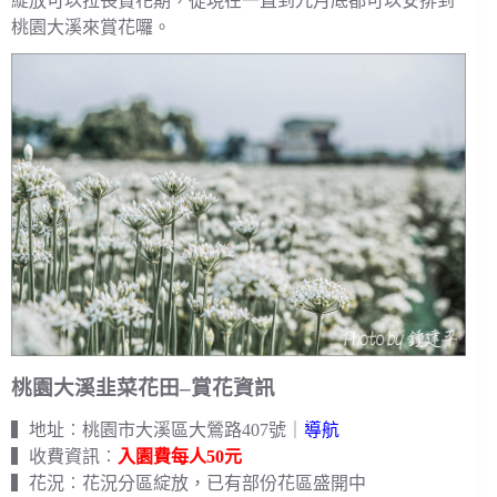
綻放可以拉長賞花期，從現在一直到九月底都可以安排到
桃園大溪來賞花囉。
桃園大溪韭菜花田–賞花資訊
▍地址︰桃園市大溪區大鶯路407號｜
導航
▍收費資訊︰
入園費每人50元
▍花況︰花況分區綻放，已有部份花區盛開中