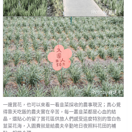
一邊賞花，也可以來看一看韭菜採收的農事現況；真心覺
得靠天吃飯的農夫實在辛苦，每一叢韭菜都是心血的結
晶，還貼心的留了賞花區供旅人們感受這麼特別的雪白色
韮菜花海，入園費就是給農夫辛勤地日夜照料花田的補