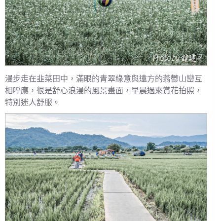
漫步走在韭菜田中，滿眼的青翠綠意與遠方的蓊鬱山巒互
相呼應，很是舒心浪漫的風景畫面，早晨過來賞花拍照，
特別迷人舒服。