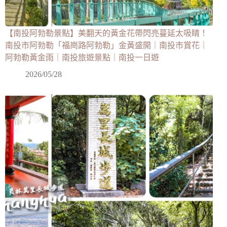
【南投阿勃勒景點】美翻天的黃金花帶閃亮蔓延太吸睛！
南投市阿勃勒「福崗路阿勃勒」金黃盛開｜南投市賞花｜
阿勃勒黃金雨｜南投旅遊景點｜南投一日遊
2026/05/28