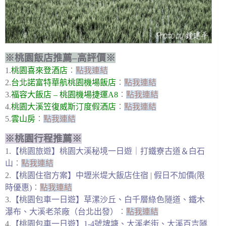
※桃園飯店推薦–高評價※
1.
桃園喜來登酒店
︰
點我連結
2.
台北諾富特華航桃園機場飯店
︰
點我連結
3.
福容大飯店 – 桃園機場捷運A8
︰
點我連結
4.
桃園大溪笠復威斯汀度假酒店
︰
點我連結
5.
雲山房
︰
點我連結
※桃園行程推薦※
1.
【桃園旅遊】桃園大溪秘境一日遊｜打鐵寮古道＆白石
山
︰
點我連結
2.
【桃園住宿方案】中壢米堤大飯店住宿 | 假日不加價(限
時優惠)
︰
點我連結
3.
【桃園包車一日遊】草漯沙丘、白千層綠色隧道、鐵木
瀑布、大溪老茶廠（台北出發）
︰
點我連結
4.
【桃園包車一日遊】1-4號埤塘、大溪老街、大溪百吉隧