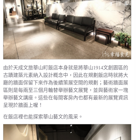
由於天成文旅華山町飯店本身就是將華山1914文創園區的
古蹟建築元素納入設計概念中，因此在規劃飯店時就將大
廳的牆面保留下來作為後續策展空間的規劃；藝術牆面展
區則是每兩至三個月輪替舉辦藝文展覽，並與藝術家一塊
舉辦藝文講座。這些在每間客房內也都有最新的展覽資訊
呈現於牆面上喔！
在飯店裡也能探索華山藝文的風采。