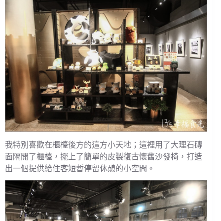
我特別喜歡在櫃檯後方的這方小天地；這裡用了大理石磚
面隔開了櫃檯，擺上了簡單的皮製復古懷舊沙發椅，打造
出一個提供給住客短暫停留休憩的小空間。