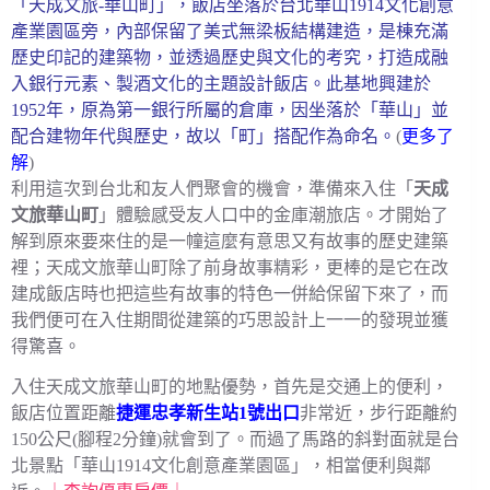
「天成文旅-華山町」，飯店坐落於台北華山1914文化創意
產業園區旁，內部保留了美式無梁板結構建造，是棟充滿
歷史印記的建築物，並透過歷史與文化的考究，打造成融
入銀行元素、製酒文化的主題設計飯店。此基地興建於
1952年，原為第一銀行所屬的倉庫，因坐落於「華山」並
配合建物年代與歷史，故以「町」搭配作為命名。
(
更多了
解
)
利用這次到台北和友人們聚會的機會，準備來入住「
天成
文旅華山町
」體驗感受友人口中的金庫潮旅店。才開始了
解到原來要來住的是一幢這麼有意思又有故事的歷史建築
裡；天成文旅華山町除了前身故事精彩，更棒的是它在改
建成飯店時也把這些有故事的特色一併給保留下來了，而
我們便可在入住期間從建築的巧思設計上一一的發現並獲
得驚喜。
入住天成文旅華山町的地點優勢，首先是交通上的便利，
飯店位置距離
捷運忠孝新生站1號出口
非常近，步行距離約
150公尺(腳程2分鐘)就會到了。而過了馬路的斜對面就是台
北景點「華山1914文化創意產業園區」，相當便利與鄰