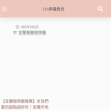
跳
至
13's幸福食光
主
要
內
2019/10/25
宜蘭餐廳咖啡廳
容
【宜蘭咖啡廳推薦】女孩們
愛的甜點超好吃！宜蘭市老