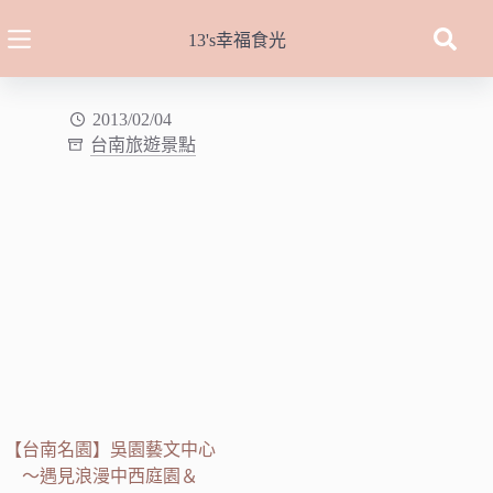
跳
至
13's幸福食光
主
要
內
2013/02/04
台南旅遊景點
容
【台南名園】吳園藝文中心
～遇見浪漫中西庭園＆