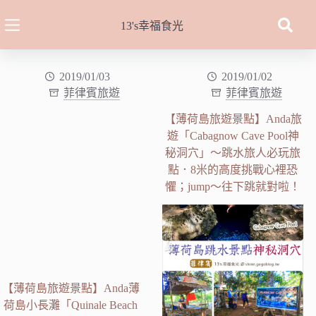
跳
至
13's幸福食光
主
要
內
2019/01/03
2019/01/02
菲律賓旅遊
菲律賓旅遊
容
【薄荷島旅遊景點】Anda旅
遊「Cabagnow Cave Pool神
秘洞穴」～跳水旅人必玩旅
點．8米的高度挑戰心裡恐
懼；jump～往下跳就對啦！
【薄荷島旅遊景點】Anda薄
荷島小長灘「Quinale Beach