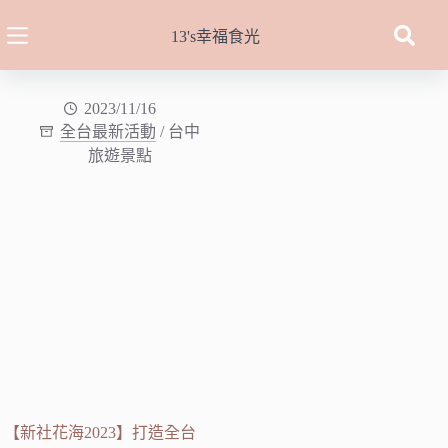
跳
至
13's幸福食光
主
要
內
2023/11/16
全台最新活動
/
台中
容
旅遊景點
【新社花海2023】打造全台