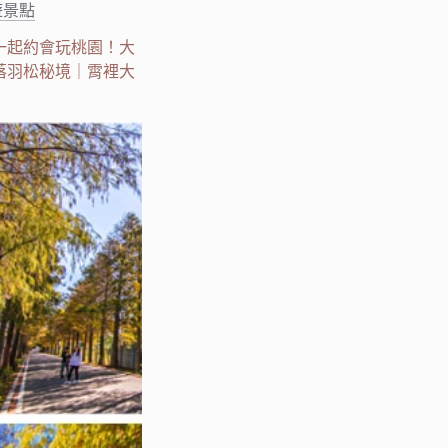
遊景點
一起約會玩桃園！大
落羽松秘境｜霄裡大