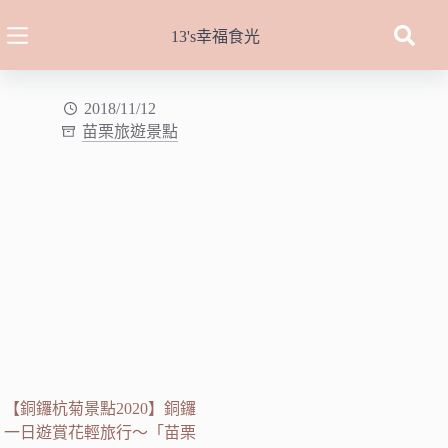
跳
至
13's幸福食光
主
要
內
2018/11/12
苗栗旅遊景點
容
【銅鑼杭菊景點2020】銅鑼
一日遊賞花輕旅行～「苗栗