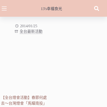
跳
至
13's幸福食光
主
要
內
2014/01/25
全台最新活動
容
【全台燈會活動】春節何處
去～台灣燈會「馬耀南投」