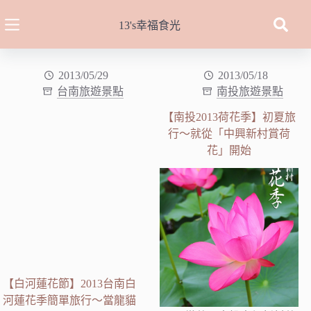
跳
至
13's幸福食光
主
要
內
2013/05/29
2013/05/18
台南旅遊景點
南投旅遊景點
容
【南投2013荷花季】初夏旅
行～就從「中興新村賞荷
花」開始
【白河蓮花節】2013台南白
河蓮花季簡單旅行～當龍貓