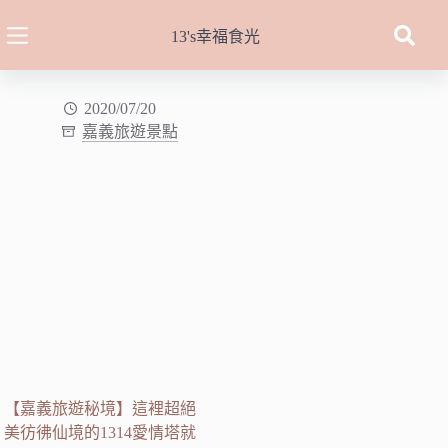
跳
至
13's幸福食光
主
要
內
2020/07/20
嘉義旅遊景點
容
【嘉義旅遊秘境】這裡超絕
美彷彿仙境的1314愛情塔就