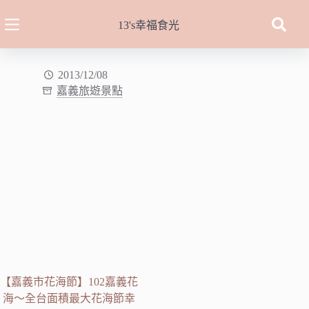
跳
至
13's幸福食光
主
要
內
2013/12/08
嘉義旅遊景點
容
【嘉義市花海節】102嘉義花
海～全台面積最大花海節幸