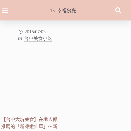
跳
至
13's幸福食光
主
要
內
2015/07/03
台中美食小吃
容
【台中大坑美食】在地人都
推薦的「新凍嫩仙草」～新