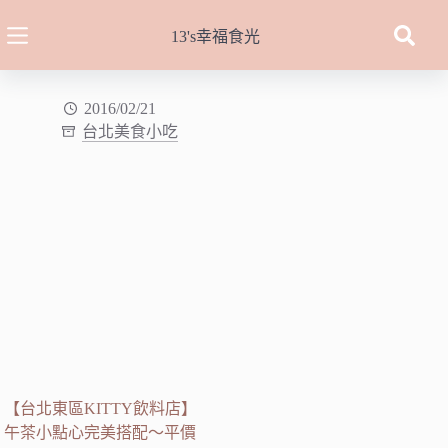
跳
至
13's幸福食光
主
要
內
2016/02/21
台北美食小吃
容
【台北東區KITTY飲料店】
午茶小點心完美搭配～平價