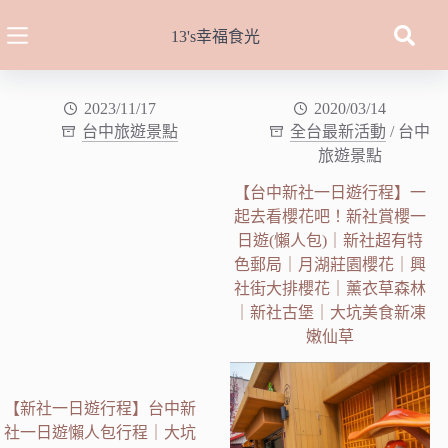
跳
至
13's幸福食光
主
要
內
2023/11/17
2020/03/14
台中旅遊景點
全台最新活動
/
台中
容
旅遊景點
【台中新社一日遊行程】一
起去看櫻花吧！新社賞櫻一
日遊(懶人包)｜新社超有特
色郵局｜月湖莊園櫻花｜興
社街大排櫻花｜薰衣草森林
｜新社古堡｜大坑美食新凍
嫩仙草
【新社一日遊行程】台中新
社一日遊懶人包行程｜大坑