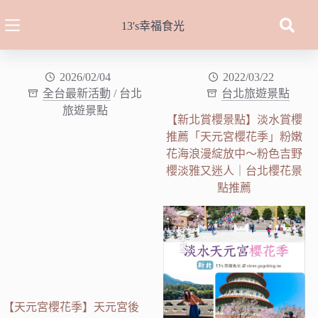
跳
至
13's幸福食光
主
要
內
2026/02/04
2022/03/22
全台最新活動
/
台北
台北旅遊景點
容
旅遊景點
【新北賞櫻景點】淡水賞櫻
推薦「天元宮櫻花季」粉嫩
花海浪漫綻放中～粉色吉野
櫻淡雅又迷人｜台北櫻花景
點推薦
【天元宮櫻花季】天元宮後