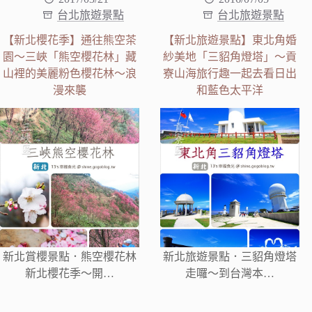
台北旅遊景點
台北旅遊景點
【新北櫻花季】通往熊空茶
【新北旅遊景點】東北角婚
園～三峽「熊空櫻花林」藏
紗美地「三貂角燈塔」～貢
山裡的美麗粉色櫻花林～浪
寮山海旅行趣一起去看日出
漫來襲
和藍色太平洋
新北賞櫻景點．熊空櫻花林
新北旅遊景點．三貂角燈塔
新北櫻花季～開…
走囉～到台灣本…