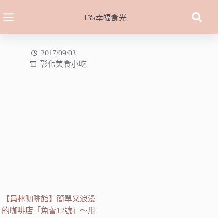
跳
至
13's幸福食光
主
要
內
2017/09/03
彰化美食小吃
容
【員林咖啡館】簡單又浪漫
的咖啡店「魚蕾12號」～用