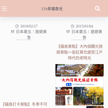
跳
至
13's幸福食光
主
要
內
2019/02/27
2015/01/04
日本東北︱旅遊美
日本東北︱旅遊美
容
食
食
【福島景點】大內宿觀光旅
遊景點～追紅葉也感受江戶
時代的老時光
【福島打卡景點】冬季不可