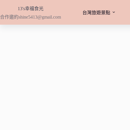
跳
13's幸福食光
至
台灣旅遊景點
合作邀約
shine5413@gmail.com
主
要
內
容