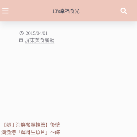
跳
至
13's幸福食光
主
要
內
2015/04/01
屏東美食餐廳
容
【墾丁海鮮餐廳推薦】後壁
湖漁港「輝哥生魚片」～綜