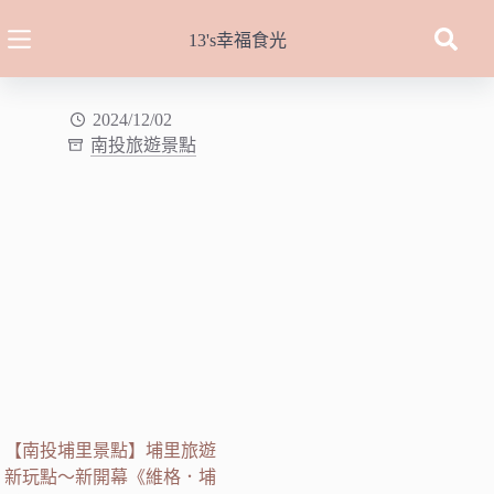
跳
至
13's幸福食光
主
要
內
2024/12/02
南投旅遊景點
容
【南投埔里景點】埔里旅遊
新玩點～新開幕《維格．埔