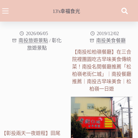
跳
至
13's幸福食光
主
要
內
2026/06/05
2019/12/02
南投旅遊景點
/
彰化
南投美食餐廳
容
旅遊景點
【南投松柏嶺餐廳】在三合
院裡團圓吃古早味美食傳統
菜！南投名間餐廳推薦「松
柏嶺老街仁城」｜南投餐廳
推薦｜南投古早味美食｜松
柏嶺一日遊
【彰投兩天一夜遊程】田尾