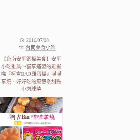
2016/07/08
台南美食小吃
【台南安平銅板美食】安平
小吃推薦～貓掌造型的雞蛋
糕『柯吉BAR雞蛋糕』喵喵
掌燒．好好吃的療癒系甜點
小肉球燒