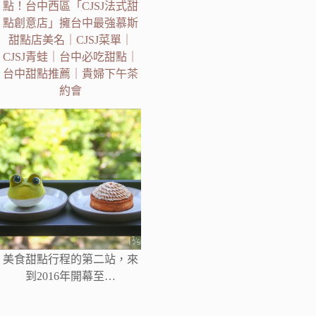
點！台中西區「CJSJ法式甜
點創意店」擁台中最強慕斯
甜點店美名｜CJSJ菜單｜
CJSJ青蛙｜台中必吃甜點｜
台中甜點推薦｜貴婦下午茶
約會
美食甜點行程的第二站，來
到2016年開幕至…