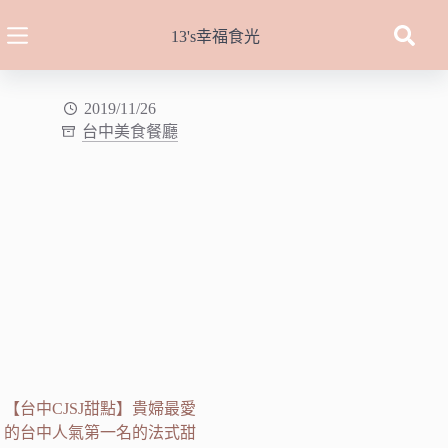
跳
至
13's幸福食光
主
要
內
2019/11/26
台中美食餐廳
容
【台中CJSJ甜點】貴婦最愛
的台中人氣第一名的法式甜