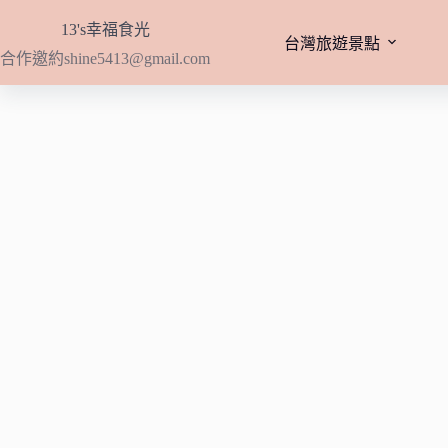
跳
13's幸福食光
至
台灣旅遊景點
合作邀約
shine5413@gmail.com
主
要
內
容