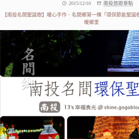
2015/12/10
南投旅遊景點
【南投名間聖誕樹】暖心手作．名間鄉第一棵「環保節能聖誕
暖鄉里