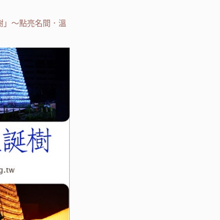
樹」～點亮名間．溫