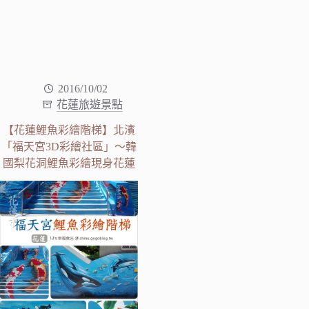
2016/10/02
花蓮旅遊景點
【花蓮鯉魚彩繪階梯】北濱
「福天宮3D彩繪社區」～韓
國梨花洞鯉魚彩繪現身花蓮