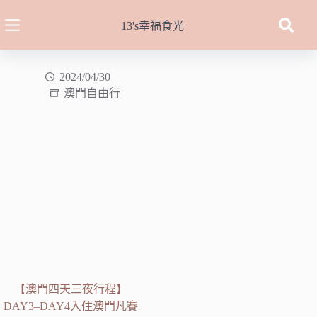
跳
至
13's幸福食光
主
要
內
2024/04/30
澳門自由行
容
【澳門四天三夜行程】
DAY3–DAY4入住澳門凡賽