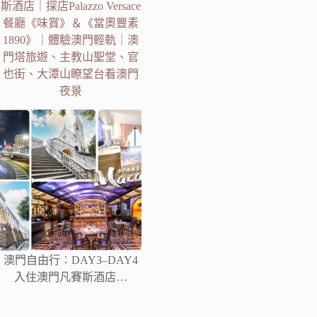
斯酒店｜探店Palazzo Versace
餐廳《味賞》＆《當奧豐素
1890》｜體驗澳門輕軌｜澳
門塔旅遊、主教山聖堂、官
也街、大潭山瞭望台看澳門
夜景
澳門自由行︰DAY3–DAY4
入住澳門凡賽斯酒店…