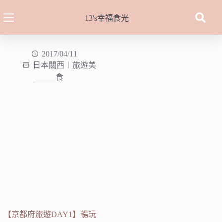
跳
至
13's幸福食光
主
要
內
2017/04/11
日本關西︱旅遊美
容
食
【京都府旅遊DAY1】暢玩