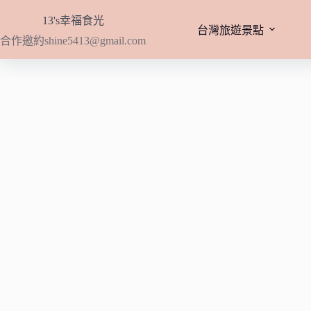
跳
13's幸福食光
至
台灣旅遊景點
合作邀約
shine5413@gmail.com
主
要
內
容