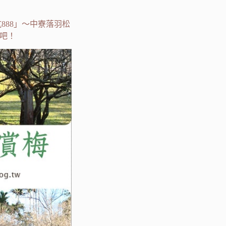
888」～中寮落羽松
吧！