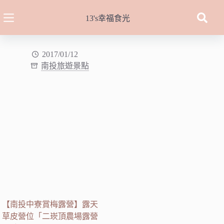
跳
至
13's幸福食光
主
要
內
2017/01/12
南投旅遊景點
容
【南投中寮賞梅露營】露天
草皮營位「二崁頂農場露營