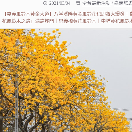
2021/03/04
全台最新活動
/
嘉義旅
【嘉義風鈴木黃金大道】八掌溪畔黃金風鈴花也即將大爆發！
花風鈴木之路」滿路炸開｜忠義橋黃花風鈴木｜中埔黃花風鈴