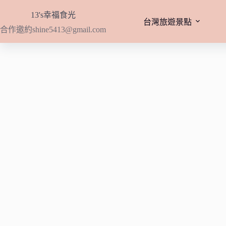
跳
13's幸福食光
至
台灣旅遊景點
合作邀約
shine5413@gmail.com
主
要
內
容