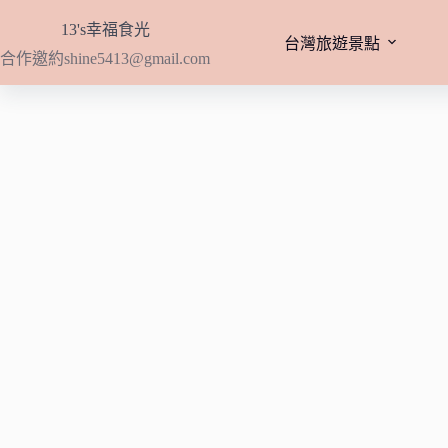
跳
13's幸福食光
至
台灣旅遊景點
合作邀約
shine5413@gmail.com
主
要
內
容