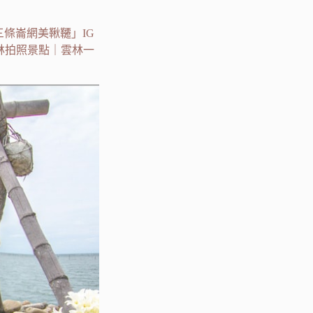
條崙網美鞦韆」IG
林拍照景點｜雲林一