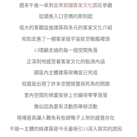
週末午後～來到
苗栗銅鑼客家文化園區
參觀
從踏進入口空橋的那刻起
偌大的景觀設施建築與多元的客家文化介紹
宛如走進了一艘客家版宇宙航空戰艦裡頭
13環顧走過的每一個空間角落
正深刻地感受著客家文化的點滴內涵
園區內主體建築架構皆已完成
但還是出現了許多空間閒置與死角的問題
室內空間的規畫安排上也顯得零零落落
像似因為要有活動而舉辦活動
現場道具讓人難免有些趕鴨子上架的感覺存在
不過～主體的綠建築是今天最吸引13深入探究的誘因