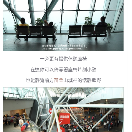
一旁更有提供休憩座椅
在這你可以倚靠著座椅片刻小憩
也能靜覽前方
苗栗
山城裡的恬靜鄉野