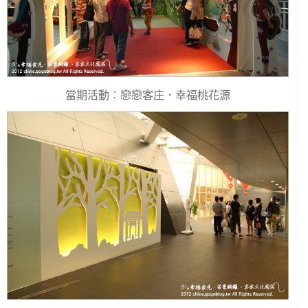
當期活動︰戀戀客庄．幸福桃花源