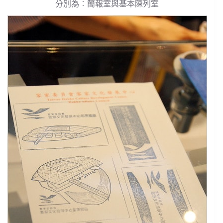
分別為︰簡報室與基本陳列室