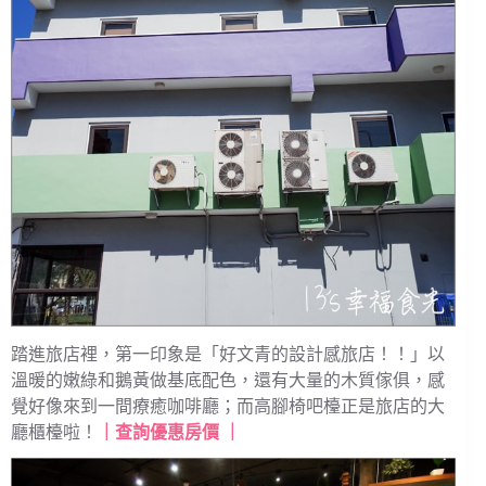
踏進旅店裡，第一印象是「好文青的設計感旅店！！」以
溫暖的嫩綠和鵝黃做基底配色，還有大量的木質傢俱，感
覺好像來到一間療癒咖啡廳；而高腳椅吧檯正是旅店的大
廳櫃檯啦！
｜
查詢優惠房價
｜