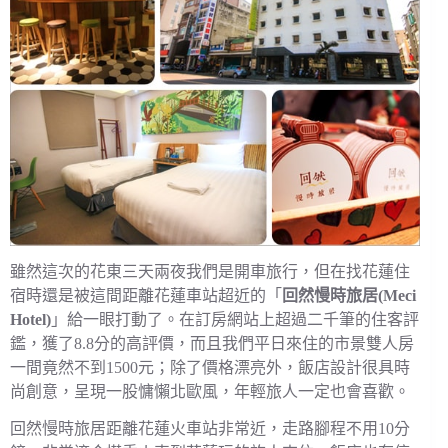
雖然這次的花東三天兩夜我們是開車旅行，但在找花蓮住
宿時還是被這間距離花蓮車站超近的「
回然慢時旅居(Meci
Hotel)
」給一眼打動了。在訂房網站上超過二千筆的住客評
鑑，獲了8.8分的高評價，而且我們平日來住的市景雙人房
一間竟然不到1500元；除了價格漂亮外，飯店設計很具時
尚創意，呈現一股慵懶北歐風，年輕旅人一定也會喜歡。
回然慢時旅居距離花蓮火車站非常近，走路腳程不用10分