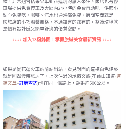
鐘，非常適合搭乘火車到花蓮玩的旅人來住。飯店也有停
車場提供免費停車及大廳內24小時的免費自助吧，供應小
點心免費吃，咖啡、汽水也通通都免費。房間空間就是一
般旅店的小巧溫馨風格，不過該有的都有的，整體環境就
是個有設計感又簡單舒適的優質空間。
↓↓↓↓ 加入13粉絲團，掌握旅遊美食最新資訊 ↓↓↓↓
如果是從花蓮火車站前站出站，看見對面的這棟白色建築
就是回然慢時旅居了。上次住過的承億文旅(花蓮山知道-
連
結文章
–
訂房查詢
)也在同一條路上，距離約500公尺。