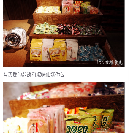
有我愛的煎餅和蝦味仙迷你包！