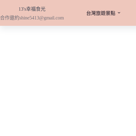
跳
13's幸福食光
至
台灣旅遊景點
合作邀約
shine5413@gmail.com
主
要
內
容