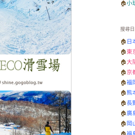
🏠
小
搜尋日
🏠
日
🏠
東
🏠
大
🏠
京
🏠
福
🏠
熊
🏠
長
🏠
廣
🏠
岡
🏠
福