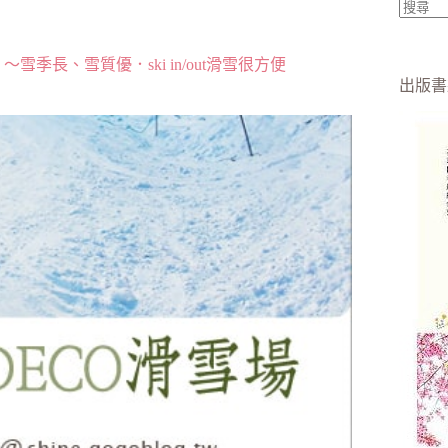
找
不
雪季長、雪質優．ski in/out滑雪很方便
到
出版書
符
合
條
件
的
結
果