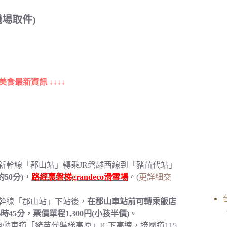
機場取件)
美食最新資訊 ↓↓↓↓
北新幹線「郡山站」轉乘JR磐越西線到「豬苗代站」
50分)，
路經裏磐梯grandeco滑雪場
。(
更詳細交
新幹線「郡山站」下站後，
在
郡山車站前
可轉乘飯店
時45分，票價單程1,300円(小孩半價)
。
動車道「豬苗代磐梯高原」IC下高速，接國道115