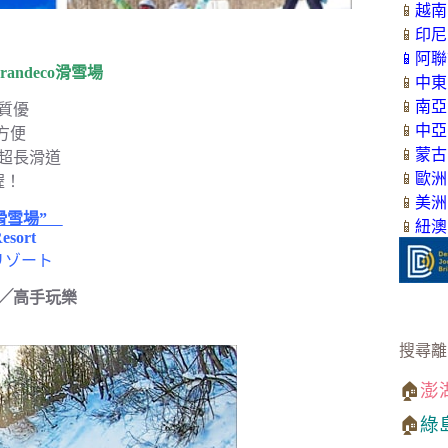
📱
越南
📱
印尼
📱
阿聯
ndeco滑雪場
📱
中東
📱
南亞
質優
📱
中亞
很方便
📱
蒙古
的超長滑道
📱
歐洲
喔！
📱
美洲
o滑雪場”
📱
紐澳
esort
リゾート
╱高手玩樂
搜尋離
🏠
澎
🏠
綠