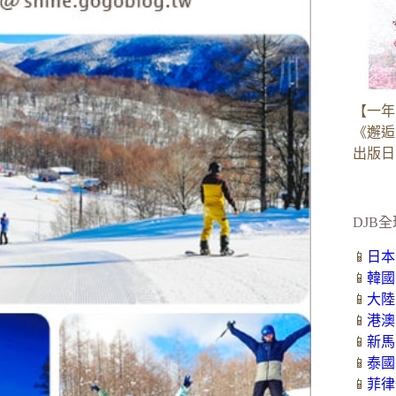
【一年
《邂逅
出版日：2
DJB全
📱
日本
📱
韓國
📱
大陸
📱
港澳
📱
新馬
📱
泰國
📱
菲律