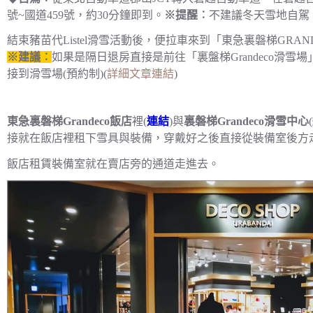
號~國道459號，約30分鐘即到。
※提醒︰
不建議冬天雪地自駕
結束豬苗代Listel滑雪活動後，便拉車來到「東急裏磐梯GRAN
※建議︰
如果是隔日退房直接是前往「裏盤梯Grandeco滑雪場
接到滑雪場(預約制)(
詳細文章連結
)
東急裏磐梯Grandeco飯店
裡(
連結
)與
裏磐梯Grandeco滑雪中心
(
接就在飯店裡租下雪具與裝備，穿戴好之後直接從裝備室後方走路+
飯店租賃裝備室就在賣店旁的通道走進去。