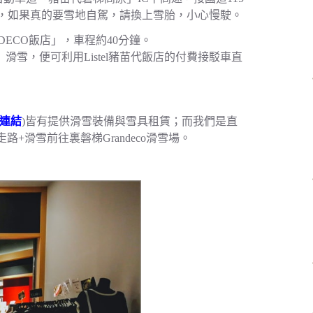
，如果真的要雪地自駕，請換上雪胎，小心慢駛。
DECO飯店」，車程約40分鐘。
」滑雪，便可利用Listel豬苗代飯店的付費接駁車直
連結
)皆有提供滑雪裝備與雪具租賃；而我們是直
滑雪前往裏磐梯Grandeco滑雪場。