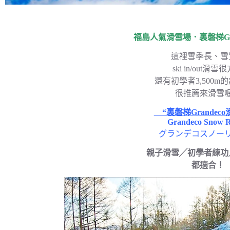
福島人氣滑雪場．裏磐梯Gra
這裡雪季長、雪
ski in/out滑雪
還有初學者3,500m
很推薦來滑雪
“裏磐梯Grandec
Grandeco Snow R
グランデコスノー
親子滑雪╱初學者練功
都適合！