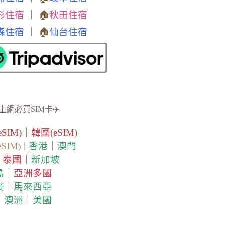
形住宿
｜ 🏠
秋田住宿
森住宿
｜ 🏠
仙台住宿
上網必買SIM卡✈️
eSIM
)｜
韓國
(
eSIM
)
eSIM
香港
｜
澳門
)｜
泰國
｜
新加坡
｜
島
｜
亞洲多國
賓
｜
馬來西亞
｜
澳洲
｜
美國