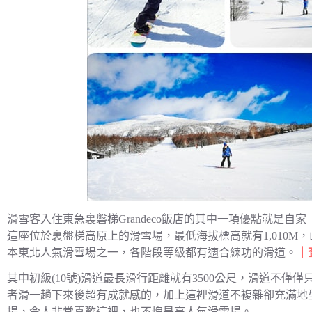
滑雪客入住東急裏磐梯Grandeco飯店的其中一項優點就是自家
這座位於裏盤梯高原上的滑雪場，最低海拔標高就有1,010
本東北人氣滑雪場之一，各階段等級都有適合練功的滑道。
｜
其中初級(10號)滑道最長滑行距離就有3500公尺，滑道不
者滑一趟下來後超有成就感的，加上這裡滑道不複雜卻充滿地
場，令人非常喜歡這裡，也不愧是高人氣滑雪場。