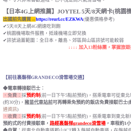
【日本4G上網推薦】JOYTEL 5天/8天網卡(桃園
出國前先購買→
https://reurl.cc/EZKWA
(優惠價格參考)
✔5天/8天上網4G網速吃到飽
✔桃園機場取件服務，抵達機場立即兌換
✔訊號涵蓋範圍：全日本，離島、郊區與山區訊號可能較弱
↓↓↓↓ 加入13粉絲團，掌握旅遊
【前往裏磐梯GRANDECO滑雪場交通】
◆電車轉接駁巴士︰
．免費︰
採
預約制
(前一日下午5點前預約)，搭乘電車可從東
(約30分)，
豬苗代車站前
可再轉乘免預約的飯店免費接駁巴士(約
通資訊
)
．收費︰
採
預約制
(前一日下午5點前預約)，搭乘電車到東北
預約式的付費接駁車，
路經裏磐梯grandeco滑雪場
，車程約1小
◆自駕︰
從東北自動車道郡山JCT轉入磐越自動車道，在磐越自