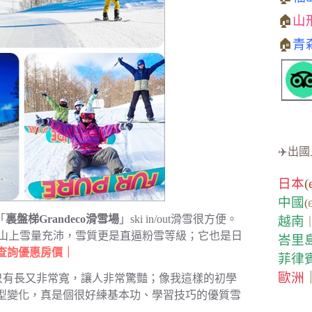
🏠
山
🏠
青
✈️出國
日本
(
中國
(
「
裏盤梯Grandeco滑雪場
」ski in/out滑雪很方便。
越南
M，山上雪量充沛，雪質更是直逼粉雪等級；它也是日
峇里
查詢優惠房價｜
菲律
歐洲
僅僅只有長又非常寬，讓人非常驚豔；像我這樣的初學
型變化，真是個很好練基本功、學習技巧的優質雪