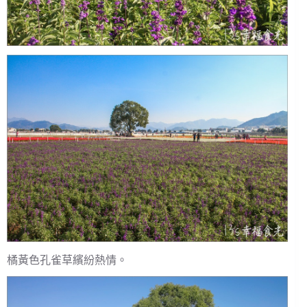
橘黃色孔雀草繽紛熱情。