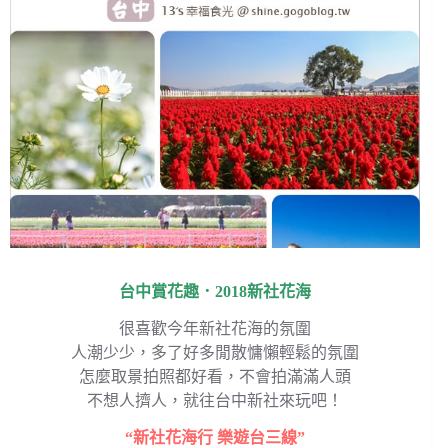
台中賞花趣．2018新社花海
很喜歡今年新社花海的氛圍
人潮少少，多了好多閒散慵懶輕鬆的氛圍
怎麼取景拍照都好看，不會拍滿滿人頭
不想人擠人，就往台中新社來玩吧！
“新社花海行 樂遊台三線”