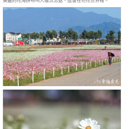
美麗的花海拼布叫人連流忘返，逗留在花花世界裡。