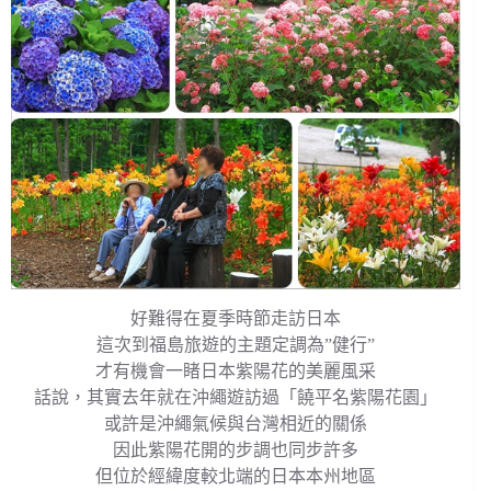
好難得在夏季時節走訪日本
這次到福島旅遊的主題定調為”健行”
才有機會一睹日本紫陽花的美麗風采
話說，其實去年就在沖繩遊訪過「饒平名紫陽花園」
或許是沖繩氣候與台灣相近的關係
因此紫陽花開的步調也同步許多
但位於經緯度較北端的日本本州地區