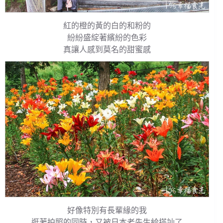
紅的橙的黃的白的和粉的
紛紛盛綻著繽紛的色彩
真讓人感到莫名的甜蜜感
好像特別有長輩緣的我
逛著拍照的同時，又被日本老先生給搭訕了