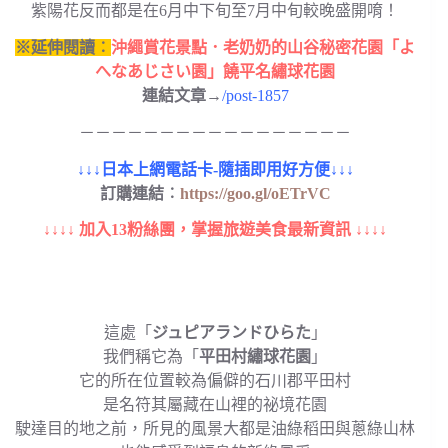
紫陽花反而都是在6月中下旬至7月中旬較晚盛開唷！
※延伸閱讀︰
沖繩賞花景點．老奶奶的山谷秘密花園「よ
へなあじさい園」饒平名繡球花園
連結文章→
/post-1857
－－－－－－－－－－－－－－－－－
↓↓↓日本上網電話卡-隨插即用好方便↓↓↓
訂購連結︰
https://goo.gl/oETrVC
↓↓↓↓ 加入13粉絲團，掌握旅遊美食最新資訊 ↓↓↓↓
這處「
ジュピアランドひらた
」
我們稱它為「
平田村繡球花園
」
它的所在位置較為偏僻的石川郡平田村
是名符其屬藏在山裡的祕境花園
駛達目的地之前，所見的風景大都是油綠稻田與蔥綠山林