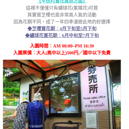
【平田村賞花資訊方面】
這裡不僅僅只有繡球花(紫陽花)可賞
其實賞芝櫻也是非常高人氣的活動
因為花期不同，成了一年四季漫遊此地的好選擇
◆芝櫻賞花期︰4月下旬至5月下旬
◆繡球花賞花期︰6月中旬至7月下旬
入園時間︰AM 08:00–PM 16:30
入園票價︰大人(高中以上)500円╱國中以下免費