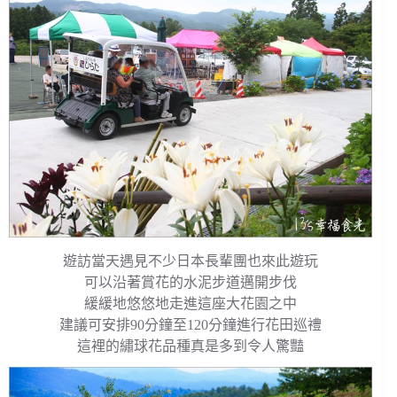
遊訪當天遇見不少日本長輩團也來此遊玩
可以沿著賞花的水泥步道邁開步伐
緩緩地悠悠地走進這座大花園之中
建議可安排90分鐘至120分鐘進行花田巡禮
這裡的繡球花品種真是多到令人驚豔