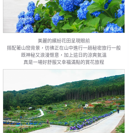
美麗的繽紛花田呈現眼前
搭配著山巒背景，彷彿正在山中進行一趟秘密旅行一般
既神秘又浪漫愜意，加上這日的涼爽氣溫
真是一場好舒服又幸福滿點的賞花旅程