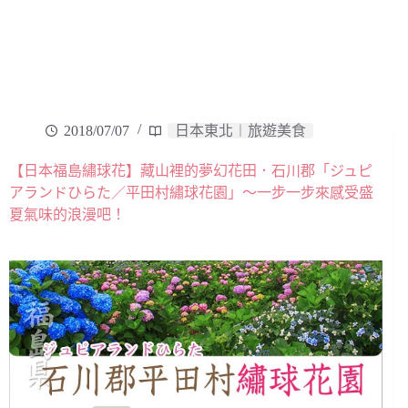
2018/07/07
日本東北︱旅遊美食
【日本福島繡球花】藏山裡的夢幻花田．石川郡「ジュピ
アランドひらた／平田村繡球花園」～一步一步來感受盛
夏氣味的浪漫吧！