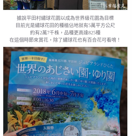
據說平田村繡球花園以成為世界級花園為目標
目前光是繡球花田的種植佔地就有5萬平方公尺
約有2萬7千株，品種更高達825種
在這個時節來賞花，除了繡球花也有百合花可看唷！