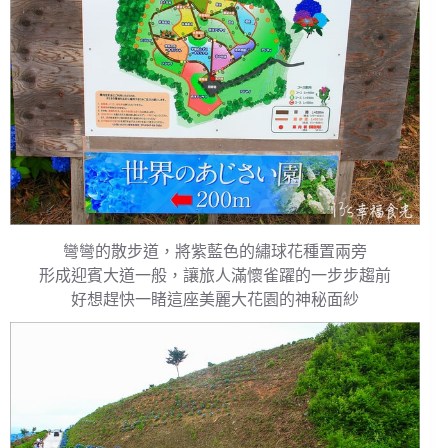
彎彎的散步道，將紫藍色的繡球花種置兩旁
形成迎賓大道一般，讓旅人滿懷雀躍的一步步趨前
好想趕快一睹這座美麗大花園的神秘面紗