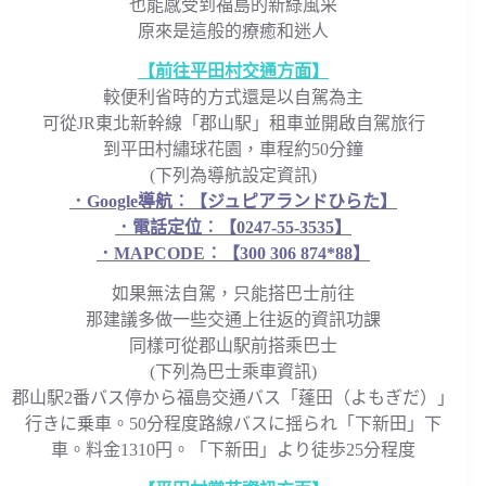
也能感受到福島的新綠風采
原來是這般的療癒和迷人
【前往平田村交通方面】
較便利省時的方式還是以自駕為主
可從JR東北新幹線「郡山駅」租車並開啟自駕旅行
到平田村繡球花園，車程約50分鐘
(下列為導航設定資訊)
．Google導航︰【ジュピアランドひらた】
．電話定位︰【0247-55-3535】
．MAPCODE︰【300 306 874*88】
如果無法自駕，只能搭巴士前往
那建議多做一些交通上往返的資訊功課
同樣可從郡山駅前搭乘巴士
(下列為巴士乘車資訊)
郡山駅2番バス停から福島交通バス「蓬田（よもぎだ）」
行きに乗車。50分程度路線バスに揺られ「下新田」下
車。料金1310円。「下新田」より徒歩25分程度