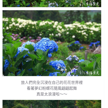
旅人們完全沉浸在自己的花花世界裡
看著夢幻粉蝶花隨風翩翩起舞
真是太浪漫啦～～