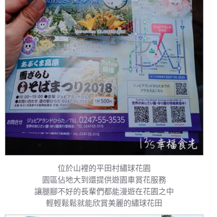
位於山裡的平田村繡球花園
園區佔地大到還提供遊園車賞花服務
讓腿腳不好的長輩們都能漫遊在花園之中
輕輕鬆鬆就能欣賞美麗的繡球花田