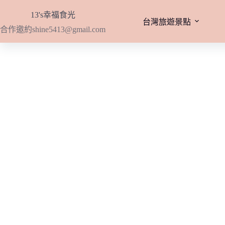
跳
13's幸福食光
至
台灣旅遊景點
合作邀約
shine5413@gmail.com
主
要
內
容