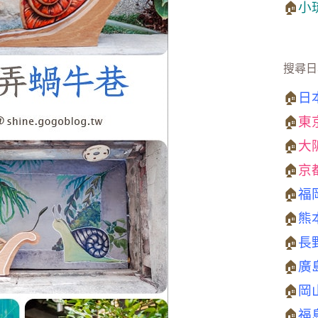
🏠
小
搜尋日
🏠
日
🏠
東
🏠
大
🏠
京
🏠
福
🏠
熊
🏠
長
🏠
廣
🏠
岡
🏠
福