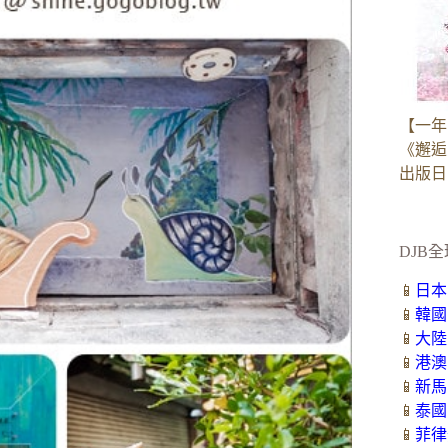
【一年
《邂逅
出版日：2
DJB全
📱
日本
📱
韓國
📱
大陸
📱
港澳
📱
新馬
📱
泰國
📱
菲律