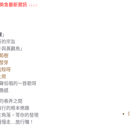
美食最新資訊 ↓↓↓↓
聲
」
行的宗旨
牛與黃鸝鳥」
萄樹
發芽
的殼呀
上爬
聲低唱的一首歌呀
趣感
的巷弄之間
旅行的根本樂趣
在角落，等你的發現
慢慢走…旅行囉！