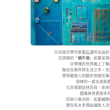
以台南文學作家
葉石濤
所出品的
文詞裡的「
蝸牛巷
」如實呈現
文學裡的世界搬上了檯
融合在巷弄與生活之中，充
帶領著旅人的腳步悠遊在筆
很棒的一處台南新
它非常鄰近林百貨、赤崁
週邊美食更是多
邱家小卷米粉、友愛鹹酥
實在有太多理由讓旅人決