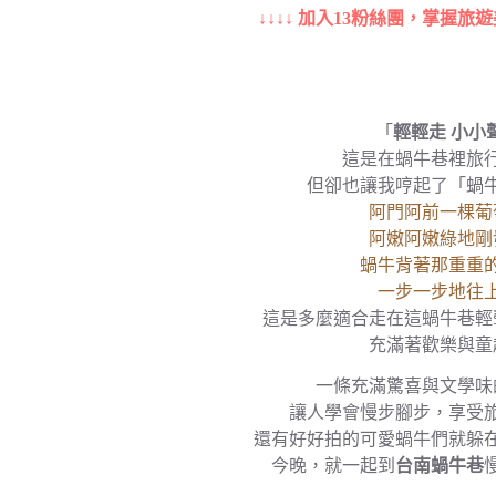
↓↓↓↓ 加入13粉絲團，掌握旅遊
「
輕輕走 小小
這是在蝸牛巷裡旅
但卻也讓我哼起了「蝸
阿門阿前一棵葡
阿嫩阿嫩綠地剛
蝸牛背著那重重
一步一步地往
這是多麼適合走在這蝸牛巷輕
充滿著歡樂與童
一條充滿驚喜與文學味
讓人學會慢步腳步，享受
還有好好拍的可愛蝸牛們就躲
今晚，就一起到
台南蝸牛巷