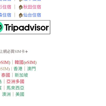
形住宿
｜ 🏠
秋田住宿
森住宿
｜ 🏠
仙台住宿
上網必買SIM卡✈️
eSIM
)｜
韓國
(
eSIM
)
eSIM
香港
｜
澳門
)｜
泰國
｜
新加坡
｜
島
｜
亞洲多國
賓
｜
馬來西亞
｜
澳洲
｜
美國