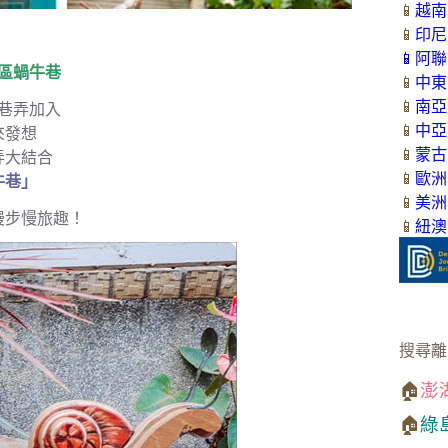
📱
越南
📱
印尼
📱
阿聯
區蝸牛巷
📱
中東
📱
南亞
巷弄加入
📱
中亞
來發想
📱
蒙古
弄大結合
📱
歐洲
牛巷」
📱
美洲
漫步慢旅趣！
📱
紐澳
搜尋離
🏠
澎
🏠
綠