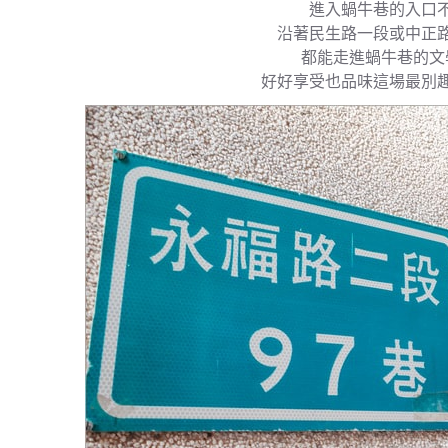
進入蝸牛巷的入口
沿著民生路一段或中正
都能走進蝸牛巷的文
好好享受也品味這場最別