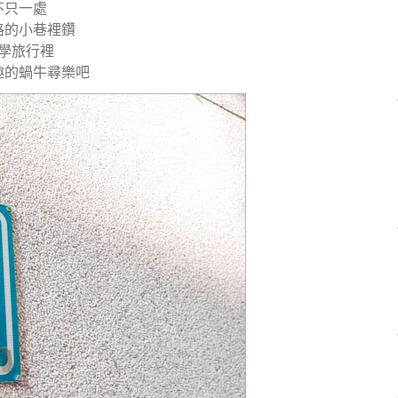
不只一處
路的小巷裡鑽
學旅行裡
趣的蝸牛尋樂吧