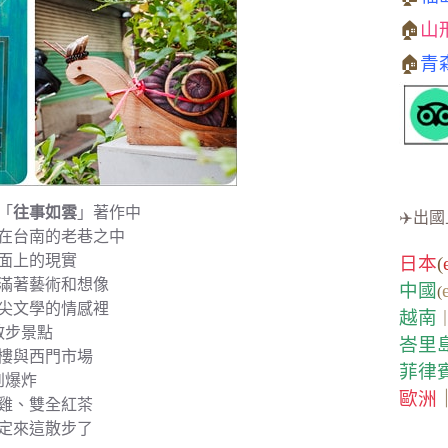
🏠
山
🏠
青
「
往事如雲
」著作中
✈️出國
在台南的老巷之中
面上的現實
日本
(
滿著藝術和想像
中國
(
尖文學的情感裡
越南
散步景點
峇里
樓與西門市場
菲律
到爆炸
歐洲
雞、雙全紅茶
定來這散步了