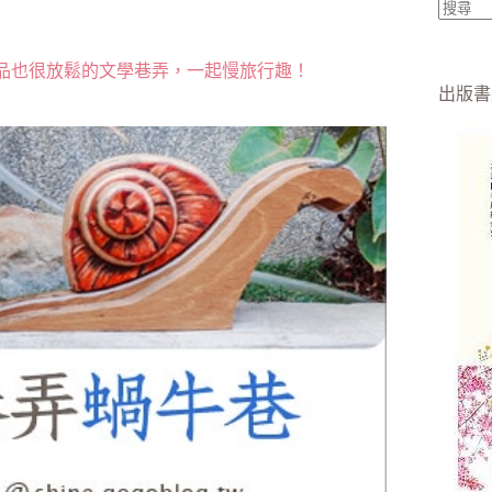
找
不
品也很放鬆的文學巷弄，一起慢旅行趣！
到
出版書
符
合
條
件
的
結
果