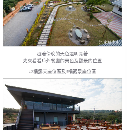
趁著傍晚的天色還明亮著
先來看看戶外餐廳的景色及觀景的位置
↓2樓露天座位區及3樓觀景座位區