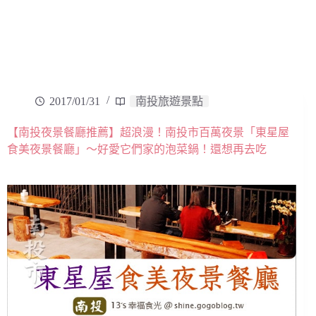
2017/01/31
南投旅遊景點
【南投夜景餐廳推薦】超浪漫！南投市百萬夜景「東星屋
食美夜景餐廳」～好愛它們家的泡菜鍋！還想再去吃