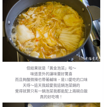
但結果就是「黃金泡菜」啦～
味道意外的讓味蕾好驚喜
而且夠酸微辣也帶著鹹味，是13愛吃的口味
天呀～這天我超愛我這鍋泡菜鍋的
覺得就算只有一鍋泡菜我都能配上兩碗白飯
真的好吃唷！