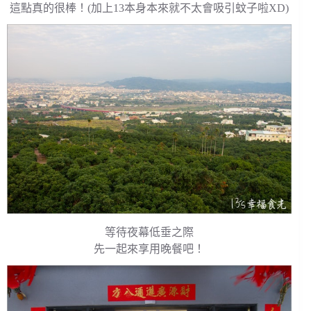
這點真的很棒！(加上13本身本來就不太會吸引蚊子啦XD)
等待夜幕低垂之際
先一起來享用晚餐吧！