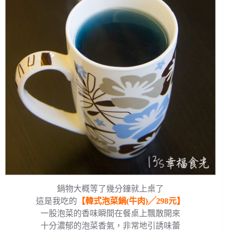
鍋物大概等了幾分鐘就上桌了
這是我吃的
【韓式泡菜鍋(牛肉)╱298元】
一股泡菜的香味瞬間在餐桌上飄散開來
十分濃郁的泡菜香氣，非常地引誘味蕾