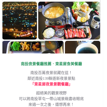
南投夜景餐廳推薦．東星屋食美餐廳
南投百萬夜景就藏在這！
鄰近南投139縣道新夜景景點
「東星屋夜景景觀餐廳」
超絕美的觀景視野
可以將南投草屯一帶山城景緻盡收眼底
來過一次之後，還想再來！