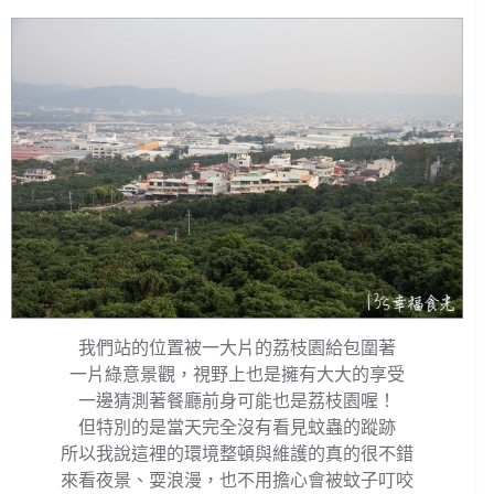
我們站的位置被一大片的荔枝園給包圍著
一片綠意景觀，視野上也是擁有大大的享受
一邊猜測著餐廳前身可能也是荔枝園喔！
但特別的是當天完全沒有看見蚊蟲的蹤跡
所以我說這裡的環境整頓與維護的真的很不錯
來看夜景、耍浪漫，也不用擔心會被蚊子叮咬