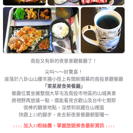
南投又有新的夜景景觀餐廳了！
尖叫～～好驚喜！
座落於八卦山山腰羊腸小徑上有間新開幕的南投景觀餐廳
「東星屋食美餐廳」
餐廳位置坐擁整個大草屯及南投市地區的山城美景
將視野再放遠一點，還能看見合歡山及台中七期耶
很棒的觀景地點，沒想到就藏在山裡面
快跟上13的腳步，來去新夜景餐廳朝聖囉～
↓↓↓↓ 加入13粉絲團，掌握旅遊美食最新資訊 ↓↓↓↓