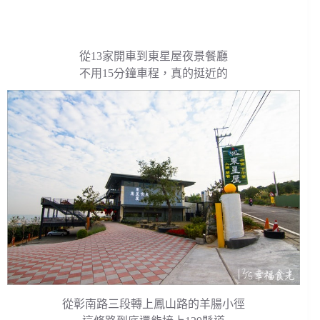
從13家開車到東星屋夜景餐廳
不用15分鐘車程，真的挺近的
從彰南路三段轉上鳳山路的羊腸小徑