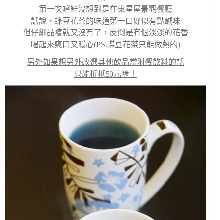
第一次嚐鮮沒想到是在東星屋景觀餐廳
話說，蝶豆花茶的味道第一口好似有點鹹味
但仔細品嚐就又沒有了，反倒是有個淡淡的花香
喝起來爽口又暖心(PS.蝶豆花茶只能做熱的)
另外如果想另外改選其他飲品當附餐飲料的話
只能折抵50元唷！