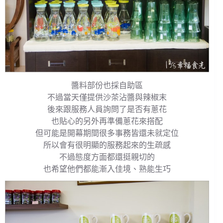
醬料部份也採自助區
不過當天僅提供沙茶沾醬與辣椒末
後來跟服務人員詢問了是否有蔥花
也貼心的另外再準備蔥花來搭配
但可能是開幕期間很多事務皆還未就定位
所以會有很明顯的服務起來的生疏感
不過態度方面都還挺親切的
也希望他們都能漸入佳境、熟能生巧