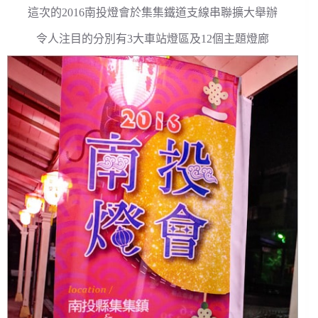
這次的2016南投燈會於集集鐵道支線串聯擴大舉辦
令人注目的分別有3大車站燈區及12個主題燈廊