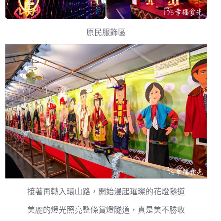
原民服飾區
接著再轉入環山路，開始漫起璀璨的花燈隧道
美麗的燈光照亮整條賞燈隧道，真是美不勝收