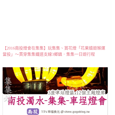
【2016南投燈會在集集】玩集集、賞花燈「花果嬉遊猴運
當投」～貫穿集集鐵道支線3鄉鎮．集集一日遊行程