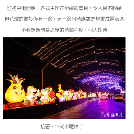
從初中街開始，各式主題花燈繽紛奪目，令人目不睱給
但花燈的擺設僅有一邊，另一邊屆時應該是規畫成攤販區
不難想像開幕之後的熱鬧程度，叫人期待
接著，13就不囉嗦了…