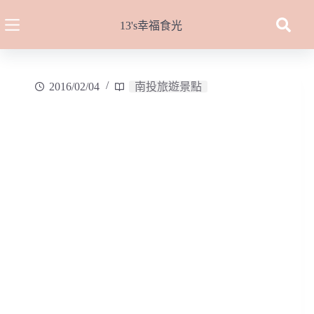
跳
至
13's幸福食光
主
要
內
2016/02/04
南投旅遊景點
容