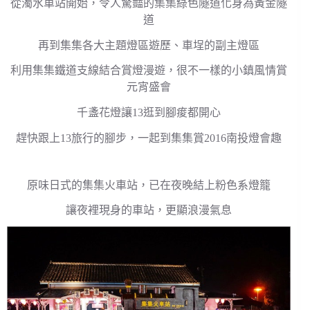
從濁水車站開始，令人驚豔的集集綠色隧道化身為黃金隧
道
再到集集各大主題燈區遊歷、車埕的副主燈區
利用集集鐵道支線結合賞燈漫遊，很不一樣的小鎮風情賞
元宵盛會
千盞花燈讓13逛到腳痠都開心
趕快跟上13旅行的腳步，一起到集集賞2016南投燈會趣
原味日式的集集火車站，已在夜晚結上粉色系燈籠
讓夜裡現身的車站，更顯浪漫氣息