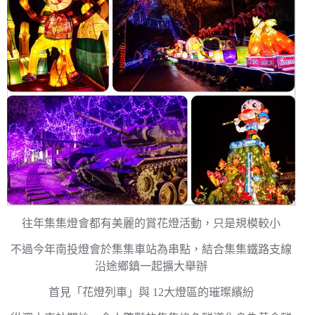
往年集集燈會都有美麗的賞花燈活動，只是規模較小
不過今年南投燈會於集集車站為串點，結合集集鐵路支線
沿途鄉鎮一起擴大舉辦
首見「花燈列車」與 12大燈區的璀璨繽紛