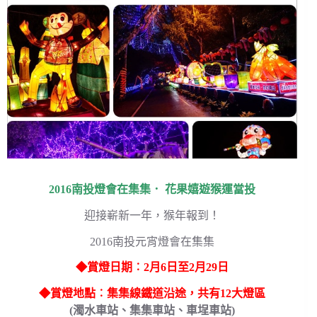
2016南投燈會在集集． 花果嬉遊猴運當投
迎接嶄新一年，猴年報到！
2016南投元宵燈會在集集
◆賞燈日期︰2月6日至2月29日
◆賞燈地點︰集集線鐵道沿途，共有12大燈區
(濁水車站、集集車站、車埕車站)