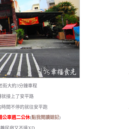
老街大約3分鐘車程
轉就接上了安平路
的時間不停的就往安平跑
貓公車週二公休
(
點我閱讀遊記
)
離民宿又不遠XD