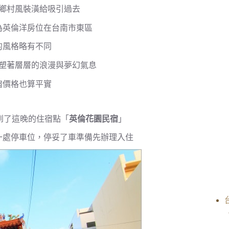
鄉村風裝潢給吸引過去
為英倫洋房位在台南市東區
的風格略有不同
塑著層層的浪漫與夢幻氣息
宿價格也算平實
到了這晚的住宿點「
英倫花園民宿
」
一處停車位，停妥了車準備先辦理入住