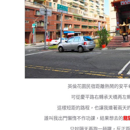
英倫花園民宿距離熱鬧的安平
可從慶平路右轉承天橋再左
這樣短距的路程，也讓我連著兩天
誰叫我出門懶惰不作功課，結果想去的
龍
只好隔天再跑一趟囉，反正距