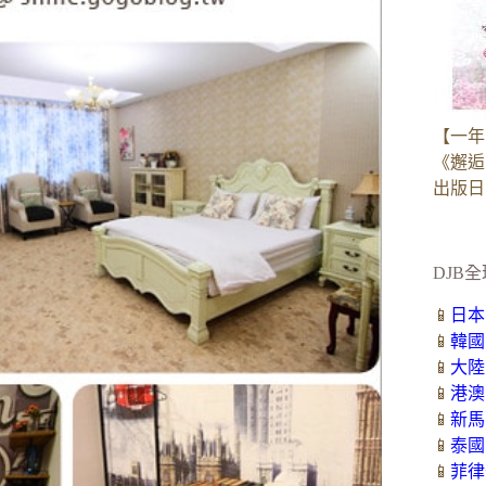
【一年
《邂逅
出版日：2
DJB全
📱
日本
📱
韓國
📱
大陸
📱
港澳
📱
新馬
📱
泰國
📱
菲律