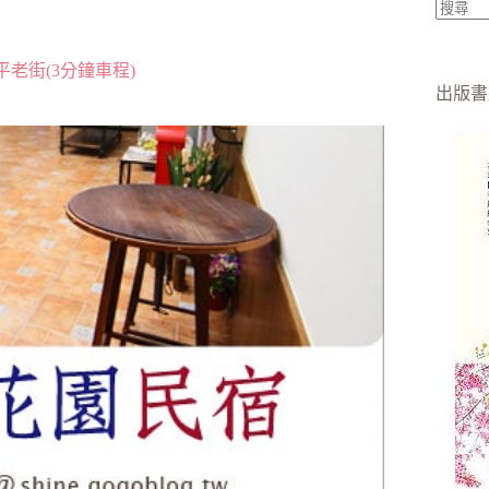
找
不
老街(3分鐘車程)
到
出版書
符
合
條
件
的
結
果