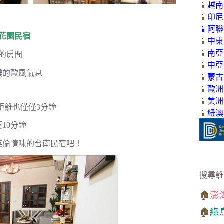
📱
越南
📱
印尼
📱
阿聯
花園民宿
📱
中東
📱
南亞
的房間
📱
中亞
濃的歐風氣息
📱
蒙古
📱
歐洲
📱
美洲
距離也僅僅3分鐘
📱
紐澳
10分鐘
英倫情味的台南民宿吧！
搜尋離
🏠
澎
🏠
綠