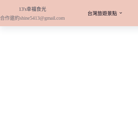
跳
13's幸福食光
至
台灣旅遊景點
合作邀約
shine5413@gmail.com
主
要
內
容