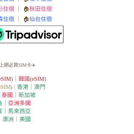
形住宿
｜ 🏠
秋田住宿
森住宿
｜ 🏠
仙台住宿
上網必買SIM卡✈️
eSIM
)｜
韓國
(
eSIM
)
eSIM
香港
｜
澳門
)｜
泰國
｜
新加坡
｜
島
｜
亞洲多國
賓
｜
馬來西亞
｜
澳洲
｜
美國