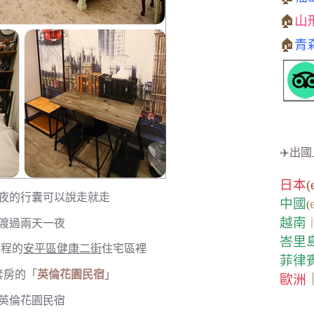
🏠
山
🏠
青
✈️出國
日本
(
夜的行囊可以說走就走
中國
(
越南
渡過兩天一夜
峇里
路程的
安平區健康二街
住宅區裡
菲律
套房的「
英倫花園民宿
」
歐洲
英倫花園民宿