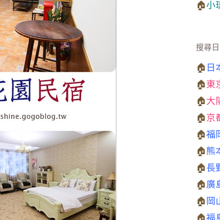
🏠
小
搜尋日
🏠
日
🏠
東
🏠
大
🏠
京
🏠
福
🏠
熊
🏠
長
🏠
廣
🏠
岡
🏠
福