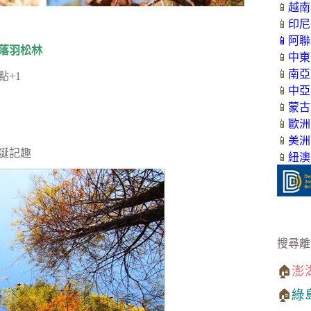
📱
越南
📱
印尼
📱
阿聯
落羽松林
📱
中東
📱
南亞
點+1
📱
中亞
📱
蒙古
📱
歐洲
📱
美洲
誕記趣
📱
紐澳
搜尋離
🏠
澎
🏠
綠