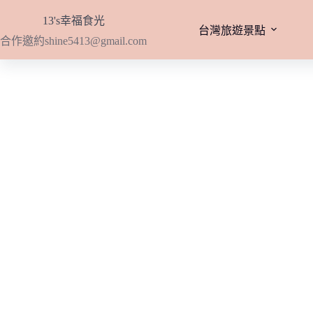
跳
13's幸福食光
至
台灣旅遊景點
合作邀約
shine5413@gmail.com
主
要
內
容