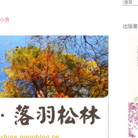
找
不
小旁
到
出版書
符
合
條
件
的
結
果