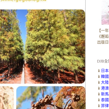
【一年
《邂逅
出版日：2
DJB全
📱
日本
📱
韓國
📱
大陸
📱
港澳
📱
新馬
📱
泰國
📱
菲律