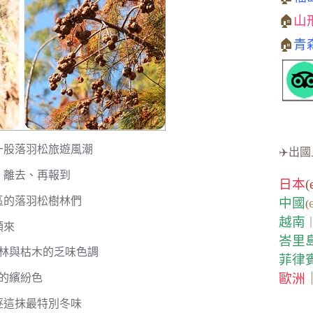
🏠
山
🏠
青
一股落羽松旅遊風潮
✈️出國
、離去、再報到
日本
(
區的落羽松樹林們
中國
(
越南
頭來
峇里
林與枯木的乏味色調
菲律
歐洲
的繽紛色
逐這抹最特別冬味