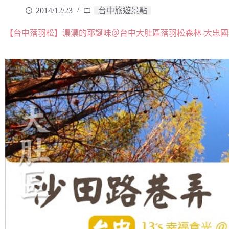
2014/12/23
台中旅遊景點
【台中落羽松】濃濃的耶誕味＠台中大肚區落羽松森林-大忠國