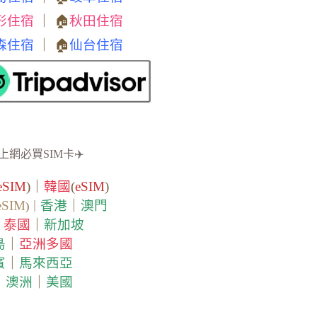
形住宿
｜ 🏠
秋田住宿
森住宿
｜ 🏠
仙台住宿
上網必買SIM卡✈️
eSIM
)｜
韓國
(
eSIM
)
eSIM
香港
｜
澳門
)｜
泰國
｜
新加坡
｜
島
｜
亞洲多國
賓
｜
馬來西亞
｜
澳洲
｜
美國