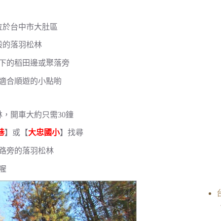
位於台中市大肚區
般的落羽松林
下的稻田邊或聚落旁
適合順遊的小點喲
，開車大約只需30鐘
巷
】或【
大忠國小
】找尋
路旁的落羽松林
喔