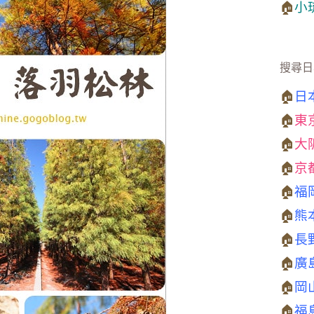
🏠
小
搜尋日
🏠
日
🏠
東
🏠
大
🏠
京
🏠
福
🏠
熊
🏠
長
🏠
廣
🏠
岡
🏠
福