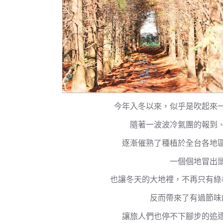
今年入冬以來，似乎是吹起來
隨著一波波冷氣團的報到
逐漸催熟了種植於全台各地
一個個地冒出
也讓冬天的大地裡，不再只有綠
反而帶來了有過節味
讓旅人們也停不下腳步的追